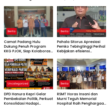
Dukung Pemantauan
Utara,
Mandiri Pasien Scoliosis
Berita
Berita
Camat Padang Hulu
Pahala Sitorus Apresiasi
Dukung Penuh Program
Pemko Tebingtinggi Perihal
KKG PJOK, Siap Kolaborasi
Kebijakan efisiensi
Wujudkan Generasi Sehat
Anggaran
dan Berprestasi
Uncategorized
Berita
DPD Hanura Kepri Gelar
RSMT Horas Insani dan
Pembekalan Politik, Perkuat
Murni Teguh Memorial
Konsolidasi Hadapi
Hospital Raih Penghargaan
Verifikasi Partai Menuju
Internasional WSO Angels