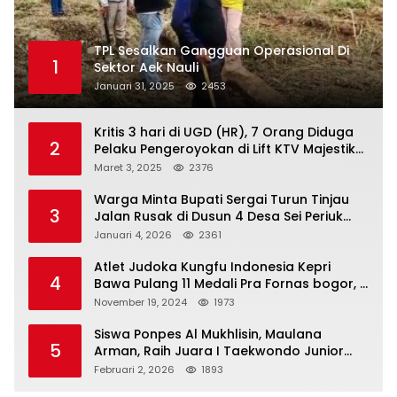
TPL Sesalkan Gangguan Operasional Di
1
Sektor Aek Nauli
Januari 31, 2025
2453
Kritis 3 hari di UGD (HR), 7 Orang Diduga
2
Pelaku Pengeroyokan di Lift KTV Majestik
Melenggang Bebas, Kantor Hukum JAP
Maret 3, 2025
2376
Pertanyakan Kinerja Polresta
Tanjungpinang
Warga Minta Bupati Sergai Turun Tinjau
3
Jalan Rusak di Dusun 4 Desa Sei Periuk
Serdang Bedagai
Januari 4, 2026
2361
Atlet Judoka Kungfu Indonesia Kepri
4
Bawa Pulang 11 Medali Pra Fornas bogor, 3
Emas dan 8 Perunggu.
November 19, 2024
1973
Siswa Ponpes Al Mukhlisin, Maulana
5
Arman, Raih Juara I Taekwondo Junior
Putra di Riau National Championship 2026
Februari 2, 2026
1893