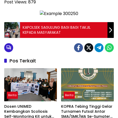
Post Views:
879
KAPOLSEK SAGULUNG BAGI BAGI TAKJIL
KEPADA MASYARAKAT
Pos Terkait
Berita
Berita
Dosen UNIMED
KOPRA Tebing Tinggi Gelar
Kembangkan Scoliosis
Turnamen Futsal Antar
Self-Monitoring Kit untuk
SMA/SMK/MA Se-Sumatera