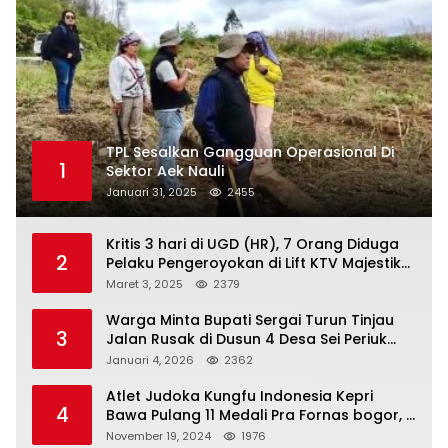
TPL Sesalkan Gangguan Operasional Di
1
Sektor Aek Nauli
Januari 31, 2025
2455
Kritis 3 hari di UGD (HR), 7 Orang Diduga
2
Pelaku Pengeroyokan di Lift KTV Majestik
Melenggang Bebas, Kantor Hukum JAP
Maret 3, 2025
2379
Pertanyakan Kinerja Polresta
Tanjungpinang
Warga Minta Bupati Sergai Turun Tinjau
3
Jalan Rusak di Dusun 4 Desa Sei Periuk
Serdang Bedagai
Januari 4, 2026
2362
Atlet Judoka Kungfu Indonesia Kepri
4
Bawa Pulang 11 Medali Pra Fornas bogor, 3
Emas dan 8 Perunggu.
November 19, 2024
1976