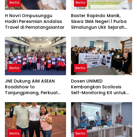
Berita
Berita
H Novri Ompusunggu
Baster Rapindo Manik,
Hadiri Peresmian Andalas
Siswa SMA Negeri 1 Purba
Travel di Pematangsiantar
Simalungun Ukir Sejarah
Lolos OSN Tingkat Nasional
Berita
Berita
JNE Dukung AIM ASEAN
Dosen UNIMED
Roadshow to
Kembangkan Scoliosis
Tanjungpinang, Perkuat
Self-Monitoring Kit untuk
Daya Saing UMKM melalui
Dukung Pemantauan
Pemanfaatan Teknologi AI
Mandiri Pasien Scoliosis
Berita
Berita