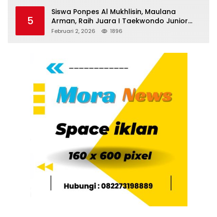
Siswa Ponpes Al Mukhlisin, Maulana
5
Arman, Raih Juara I Taekwondo Junior
Putra di Riau National Championship 2026
Februari 2, 2026
1896