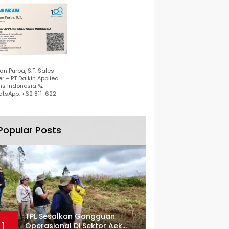
n Purba, S.T. Sales
r – PT Daikin Applied
ns Indonesia 📞
tsApp: +62 811-622-
Popular Posts
TPL Sesalkan Gangguan
1
Operasional Di Sektor Aek