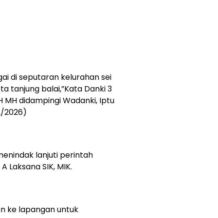
ai di seputaran kelurahan sei
ta tanjung balai,”Kata Danki 3
H MH didampingi Wadanki, Iptu
2/2026)
enindak lanjuti perintah
 Laksana SIK, MIK.
un ke lapangan untuk