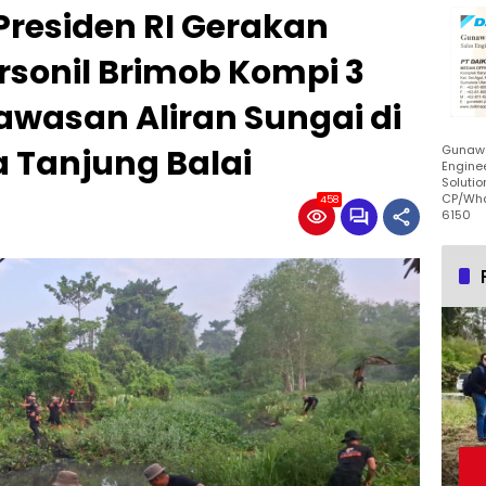
residen RI Gerakan
ersonil Brimob Kompi 3
awasan Aliran Sungai di
a Tanjung Balai
Gunawa
Enginee
Solutio
CP/Wha
458
6150