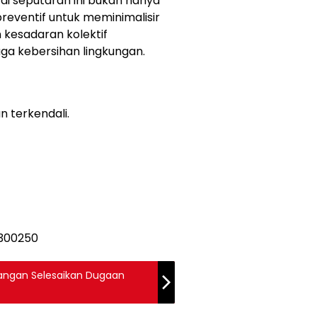
di seputaran ini bukan hanya
preventif untuk meminimalisir
 kesadaran kolektif
a kebersihan lingkungan.
n terkendali.
Tangan Selesaikan Dugaan