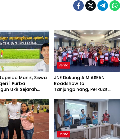
Berita
Rapindo Manik, Siswa
JNE Dukung AIM ASEAN
eri 1 Purba
Roadshow to
gun Ukir Sejarah
Tanjungpinang, Perkuat
SN Tingkat Nasional
Daya Saing UMKM melalui
Pemanfaatan Teknologi AI
Berita