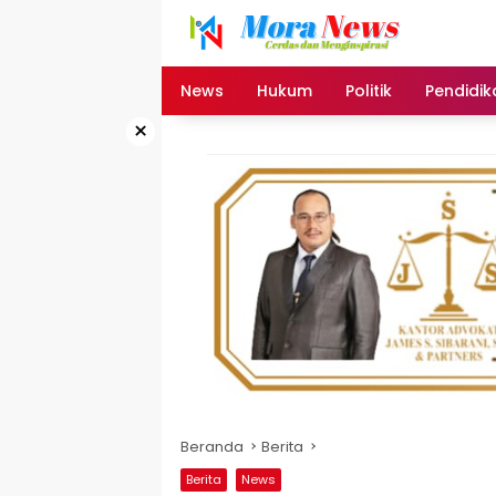
Langsung
ke
konten
News
Hukum
Politik
Pendidik
×
Beranda
Berita
Berita
News