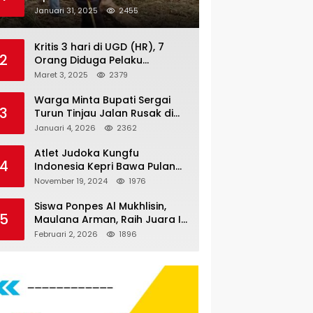
Nauli
Januari 31, 2025
2455
Kritis 3 hari di UGD (HR), 7
2
Orang Diduga Pelaku
Pengeroyokan di Lift KTV
Maret 3, 2025
2379
Majestik Melenggang Bebas,
Kantor Hukum JAP
Warga Minta Bupati Sergai
3
Pertanyakan Kinerja Polresta
Turun Tinjau Jalan Rusak di
Tanjungpinang
Dusun 4 Desa Sei Periuk
Januari 4, 2026
2362
Serdang Bedagai
Atlet Judoka Kungfu
4
Indonesia Kepri Bawa Pulang
11 Medali Pra Fornas bogor, 3
November 19, 2024
1976
Emas dan 8 Perunggu.
Siswa Ponpes Al Mukhlisin,
5
Maulana Arman, Raih Juara I
Taekwondo Junior Putra di
Februari 2, 2026
1896
Riau National Championship
2026