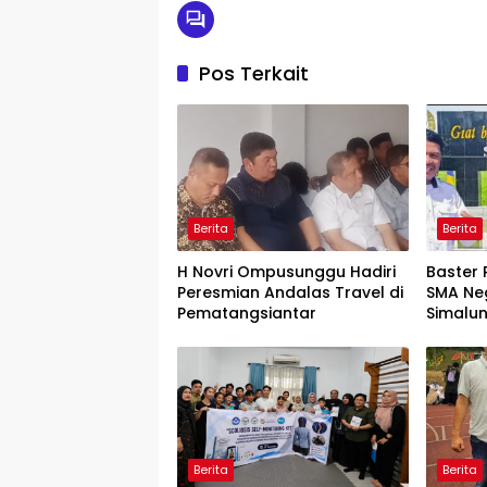
Pos Terkait
Berita
Berita
H Novri Ompusunggu Hadiri
Baster 
Peresmian Andalas Travel di
SMA Neg
Pematangsiantar
Simalun
Lolos O
Berita
Berita