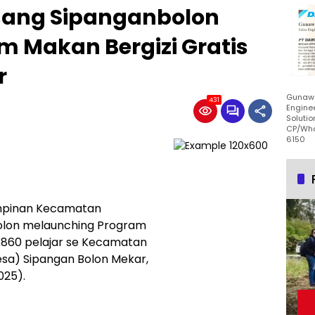
sang Sipanganbolon
m Makan Bergizi Gratis
r
Gunawa
431
Enginee
Solutio
CP/Wha
6150
mpinan Kecamatan
olon melaunching Program
1.860 pelajar se Kecamatan
esa) Sipangan Bolon Mekar,
025).