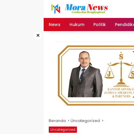
Langsung
ke
konten
News
Hukum
Politik
Pendidik
×
Beranda
Uncategorized
Uncategorized