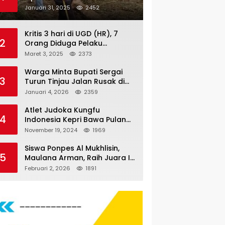
Nauli
Januari 31, 2025
2452
Kritis 3 hari di UGD (HR), 7
2
Orang Diduga Pelaku
Pengeroyokan di Lift KTV
Maret 3, 2025
2373
Majestik Melenggang Bebas,
Kantor Hukum JAP
Warga Minta Bupati Sergai
3
Pertanyakan Kinerja Polresta
Turun Tinjau Jalan Rusak di
Tanjungpinang
Dusun 4 Desa Sei Periuk
Januari 4, 2026
2359
Serdang Bedagai
Atlet Judoka Kungfu
4
Indonesia Kepri Bawa Pulang
11 Medali Pra Fornas bogor, 3
November 19, 2024
1969
Emas dan 8 Perunggu.
Siswa Ponpes Al Mukhlisin,
5
Maulana Arman, Raih Juara I
Taekwondo Junior Putra di
Februari 2, 2026
1891
Riau National Championship
2026