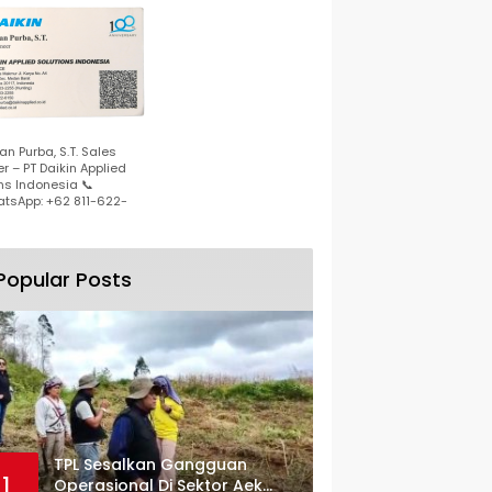
n Purba, S.T. Sales
r – PT Daikin Applied
ns Indonesia 📞
tsApp: +62 811-622-
Popular Posts
TPL Sesalkan Gangguan
1
Operasional Di Sektor Aek