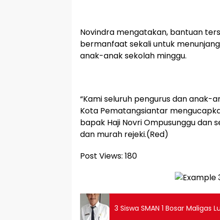
Novindra mengatakan, bantuan ter
bermanfaat sekali untuk menunjan
anak-anak sekolah minggu.
“Kami seluruh pengurus dan anak-a
Kota Pematangsiantar mengucapka
bapak Haji Novri Ompusunggu dan se
dan murah rejeki.(Red)
Post Views:
180
3 Siswa SMAN 1 Bosar Maligas L