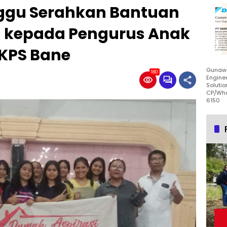
ggu Serahkan Bantuan
h kepada Pengurus Anak
GKPS Bane
Gunawa
180
Enginee
Solutio
CP/Wha
6150