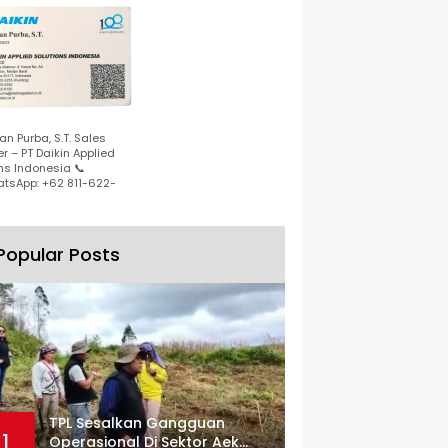
n Purba, S.T. Sales
r – PT Daikin Applied
ns Indonesia 📞
tsApp: +62 811-622-
Popular Posts
TPL Sesalkan Gangguan
1
Operasional Di Sektor Aek