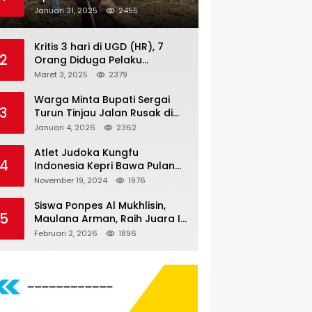
Nauli
Januari 31, 2025
2455
Kritis 3 hari di UGD (HR), 7
2
Orang Diduga Pelaku
Pengeroyokan di Lift KTV
Maret 3, 2025
2379
Majestik Melenggang Bebas,
Kantor Hukum JAP
Warga Minta Bupati Sergai
3
Pertanyakan Kinerja Polresta
Turun Tinjau Jalan Rusak di
Tanjungpinang
Dusun 4 Desa Sei Periuk
Januari 4, 2026
2362
Serdang Bedagai
Atlet Judoka Kungfu
4
Indonesia Kepri Bawa Pulang
11 Medali Pra Fornas bogor, 3
November 19, 2024
1976
Emas dan 8 Perunggu.
Siswa Ponpes Al Mukhlisin,
5
Maulana Arman, Raih Juara I
Taekwondo Junior Putra di
Februari 2, 2026
1896
Riau National Championship
2026