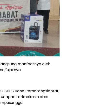
 langsung manfaatnya oleh
e,”ujarnya.
gu GKPS Bane Pematangsiantar,
 ucapan terimakasih atas
 Ompusunggu.