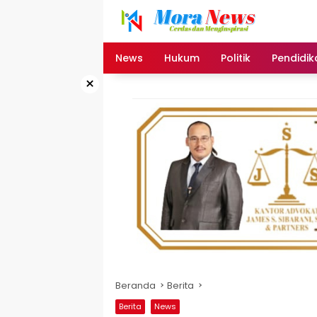
Langsung
ke
konten
News
Hukum
Politik
Pendidik
×
Beranda
Berita
Berita
News