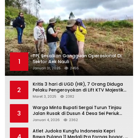
TPL Sesalkan Gangguan Operasional Di
1
Sektor Aek Nauli
Januari 31, 2025
2456
Kritis 3 hari di UGD (HR), 7 Orang Diduga
2
Pelaku Pengeroyokan di Lift KTV Majestik
Melenggang Bebas, Kantor Hukum JAP
Maret 3, 2025
2382
Pertanyakan Kinerja Polresta
Tanjungpinang
Warga Minta Bupati Sergai Turun Tinjau
3
Jalan Rusak di Dusun 4 Desa Sei Periuk
Serdang Bedagai
Januari 4, 2026
2362
Atlet Judoka Kungfu Indonesia Kepri
4
Bawa Pulang 11 Medali Pra Fornas bogor, 3