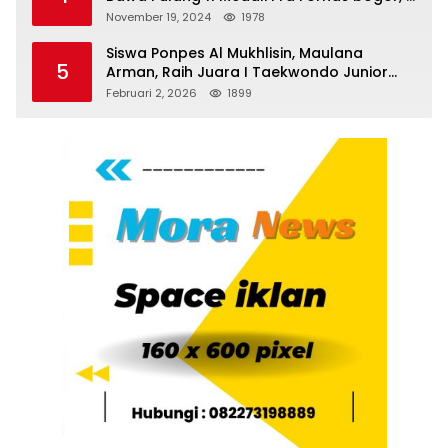
Emas dan 8 Perunggu.
November 19, 2024
1978
Siswa Ponpes Al Mukhlisin, Maulana
5
Arman, Raih Juara I Taekwondo Junior
Putra di Riau National Championship 2026
Februari 2, 2026
1899