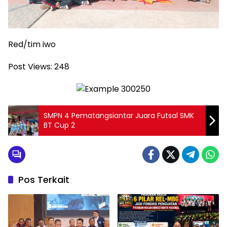
Red/tim iwo
Post Views:
248
SMPN 4 Pematangsiantar Juara Futsal SMK
BT Cup 2
Pos Terkait