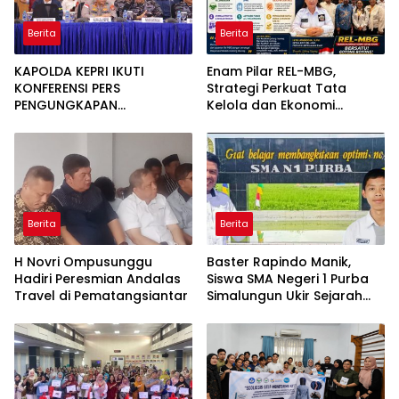
Berita
Berita
KAPOLDA KEPRI IKUTI
Enam Pilar REL-MBG,
KONFERENSI PERS
Strategi Perkuat Tata
PENGUNGKAPAN
Kelola dan Ekonomi
PENYELUNDUPAN 1,3 TON
Kerakyatan dalam
KETAMINE DI PERAIRAN
Program MBG
BATAM
Berita
Berita
H Novri Ompusunggu
Baster Rapindo Manik,
Hadiri Peresmian Andalas
Siswa SMA Negeri 1 Purba
Travel di Pematangsiantar
Simalungun Ukir Sejarah
Lolos OSN Tingkat Nasional