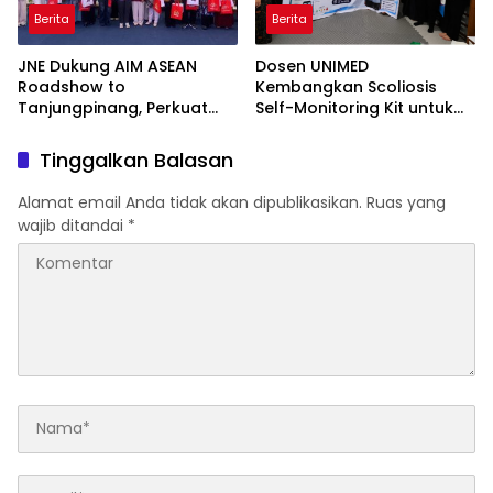
Berita
Berita
JNE Dukung AIM ASEAN
Dosen UNIMED
Roadshow to
Kembangkan Scoliosis
Tanjungpinang, Perkuat
Self-Monitoring Kit untuk
Daya Saing UMKM melalui
Dukung Pemantauan
Pemanfaatan Teknologi AI
Mandiri Pasien Scoliosis
Tinggalkan Balasan
Alamat email Anda tidak akan dipublikasikan.
Ruas yang
wajib ditandai
*