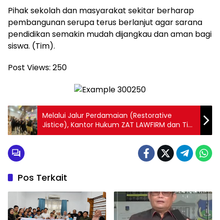
‎Pihak sekolah dan masyarakat sekitar berharap
pembangunan serupa terus berlanjut agar sarana
pendidikan semakin mudah dijangkau dan aman bagi
siswa. (Tim).
Post Views:
250
Melalui Jalur Perdamaian (Restorative
Jistice), Kantor Hukum ZAT LAWFIRM dan Tim
Berhasil Selesaikan Perkara Pengerusakan
Pos Terkait