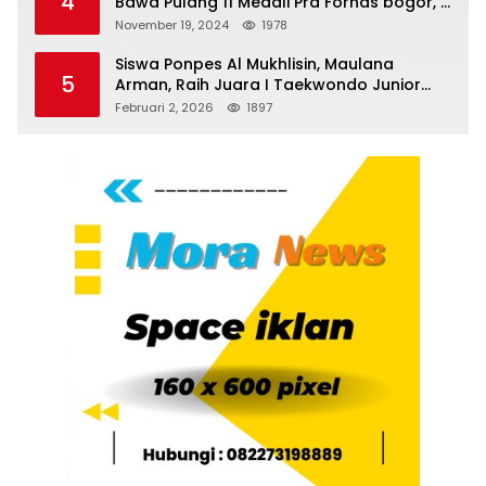
4
Bawa Pulang 11 Medali Pra Fornas bogor, 3
Emas dan 8 Perunggu.
November 19, 2024
1978
Siswa Ponpes Al Mukhlisin, Maulana
5
Arman, Raih Juara I Taekwondo Junior
Putra di Riau National Championship 2026
Februari 2, 2026
1897