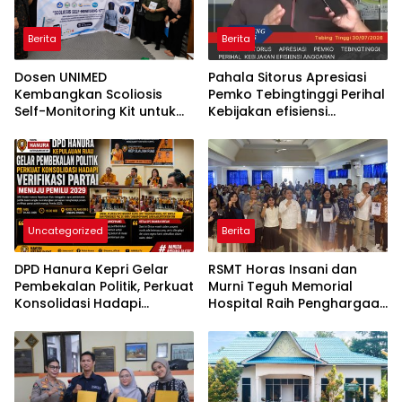
Berita
Berita
Dosen UNIMED
Pahala Sitorus Apresiasi
Kembangkan Scoliosis
Pemko Tebingtinggi Perihal
Self-Monitoring Kit untuk
Kebijakan efisiensi
Dukung Pemantauan
Anggaran
Mandiri Pasien Scoliosis
Uncategorized
Berita
DPD Hanura Kepri Gelar
RSMT Horas Insani dan
Pembekalan Politik, Perkuat
Murni Teguh Memorial
Konsolidasi Hadapi
Hospital Raih Penghargaan
Verifikasi Partai Menuju
Internasional WSO Angels
Pemilu 2029
Awards Diamond Status