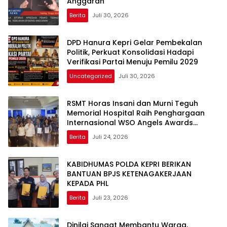
Anggaran
Berita
Juli 30, 2026
DPD Hanura Kepri Gelar Pembekalan
Politik, Perkuat Konsolidasi Hadapi
Verifikasi Partai Menuju Pemilu 2029
Uncategorized
Juli 30, 2026
RSMT Horas Insani dan Murni Teguh
Memorial Hospital Raih Penghargaan
Internasional WSO Angels Awards
Diamond Status
Berita
Juli 24, 2026
KABIDHUMAS POLDA KEPRI BERIKAN
BANTUAN BPJS KETENAGAKERJAAN
KEPADA PHL
Berita
Juli 23, 2026
Dinilai Sangat Membantu Warga,