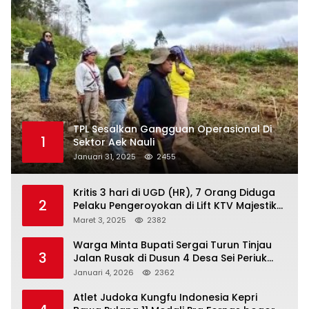
TPL Sesalkan Gangguan Operasional Di
1
Sektor Aek Nauli
Januari 31, 2025
2455
Kritis 3 hari di UGD (HR), 7 Orang Diduga
2
Pelaku Pengeroyokan di Lift KTV Majestik
Melenggang Bebas, Kantor Hukum JAP
Maret 3, 2025
2382
Pertanyakan Kinerja Polresta
Tanjungpinang
Warga Minta Bupati Sergai Turun Tinjau
3
Jalan Rusak di Dusun 4 Desa Sei Periuk
Serdang Bedagai
Januari 4, 2026
2362
Atlet Judoka Kungfu Indonesia Kepri