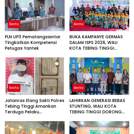
Berita
Berita
PLN UP3 Pematangsiantar
BUKA KAMPANYE GERMAS
Tingkatkan Kompetensi
DALAM ISPS 2026, WALI
Petugas Yantek
KOTA TEBING TINGGI
APRESIASI PENURUNAN
STUNTING
Berita
Berita
Jatanras Elang Sakti Polres
LAHIRKAN GENERASI BEBAS
Tebing Tinggi Amankan
STUNTING, WALI KOTA
Terduga Pelaku
TEBING TINGGI DORONG
Penggelapan Sepeda
OPTIMALISASI SP3 CATIN
Motor