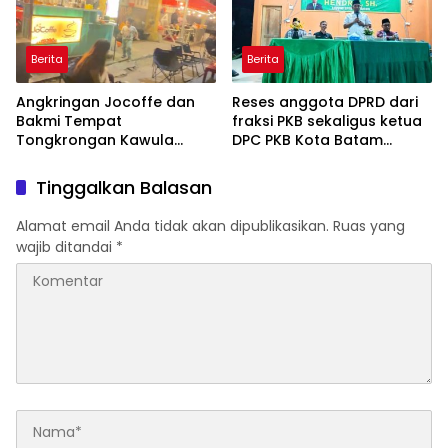
Berita
Berita
Angkringan Jocoffe dan
Reses anggota DPRD dari
Bakmi Tempat
fraksi PKB sekaligus ketua
Tongkrongan Kawula
DPC PKB Kota Batam
Muda dan Orangtua di
Hendrik S.H., Tampung
Pematangsiantar
usulan Warga Patam
Tinggalkan Balasan
Indah Minta Jalan,
Ambulans, dan Sarana
Alamat email Anda tidak akan dipublikasikan.
Ruas yang
Olahraga
wajib ditandai
*