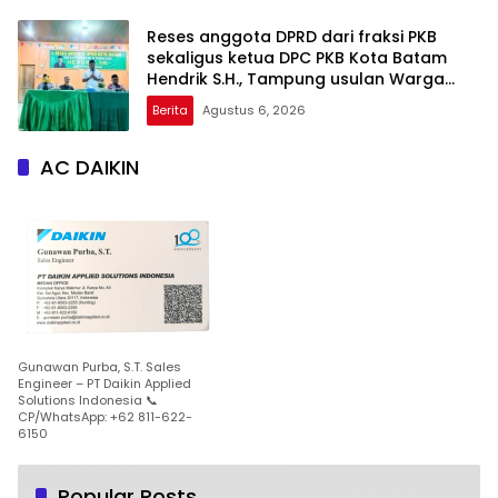
Reses anggota DPRD dari fraksi PKB
sekaligus ketua DPC PKB Kota Batam
Hendrik S.H., Tampung usulan Warga
Patam Indah Minta Jalan, Ambulans, dan
Berita
Agustus 6, 2026
Sarana Olahraga
AC DAIKIN
Gunawan Purba, S.T. Sales
Engineer – PT Daikin Applied
Solutions Indonesia 📞
CP/WhatsApp: +62 811-622-
6150
Popular Posts