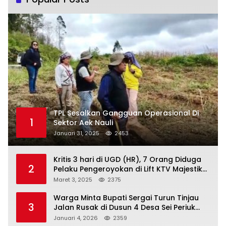
TPL Sesalkan Gangguan Operasional Di
1
Sektor Aek Nauli
Januari 31, 2025
2453
Kritis 3 hari di UGD (HR), 7 Orang Diduga
2
Pelaku Pengeroyokan di Lift KTV Majestik
Melenggang Bebas, Kantor Hukum JAP
Maret 3, 2025
2375
Pertanyakan Kinerja Polresta
Tanjungpinang
Warga Minta Bupati Sergai Turun Tinjau
3
Jalan Rusak di Dusun 4 Desa Sei Periuk
Serdang Bedagai
Januari 4, 2026
2359