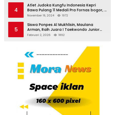
Atlet Judoka Kungfu Indonesia Kepri
4
Bawa Pulang 11 Medali Pra Fornas bogor, 3
Emas dan 8 Perunggu.
November 19, 2024
1972
Siswa Ponpes Al Mukhlisin, Maulana
5
Arman, Raih Juara I Taekwondo Junior
Putra di Riau National Championship 2026
Februari 2, 2026
1892