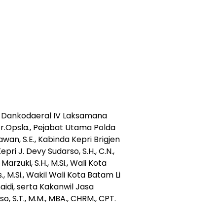
iri Dankodaeral IV Laksamana
Tr.Opsla., Pejabat Utama Polda
wan, S.E., Kabinda Kepri Brigjen
Kepri J. Devy Sudarso, S.H., C.N.,
zuki, S.H., M.Si., Wali Kota
 M.Si., Wakil Wali Kota Batam Li
idi, serta Kakanwil Jasa
 S.T., M.M., MBA., CHRM., CPT.