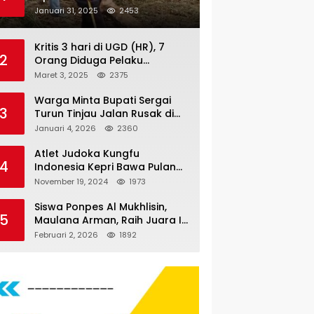
Nauli
Januari 31, 2025
2453
Kritis 3 hari di UGD (HR), 7
2
Orang Diduga Pelaku
Pengeroyokan di Lift KTV
Maret 3, 2025
2375
Majestik Melenggang Bebas,
Kantor Hukum JAP
Warga Minta Bupati Sergai
3
Pertanyakan Kinerja Polresta
Turun Tinjau Jalan Rusak di
Tanjungpinang
Dusun 4 Desa Sei Periuk
Januari 4, 2026
2360
Serdang Bedagai
Atlet Judoka Kungfu
4
Indonesia Kepri Bawa Pulang
11 Medali Pra Fornas bogor, 3
November 19, 2024
1973
Emas dan 8 Perunggu.
Siswa Ponpes Al Mukhlisin,
5
Maulana Arman, Raih Juara I
Taekwondo Junior Putra di
Februari 2, 2026
1892
Riau National Championship
2026