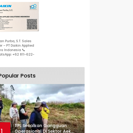
n Purba, S.T. Sales
r – PT Daikin Applied
ns Indonesia 📞
tsApp: +62 811-622-
Popular Posts
TPL Sesalkan Gangguan
1
Operasional Di Sektor Aek