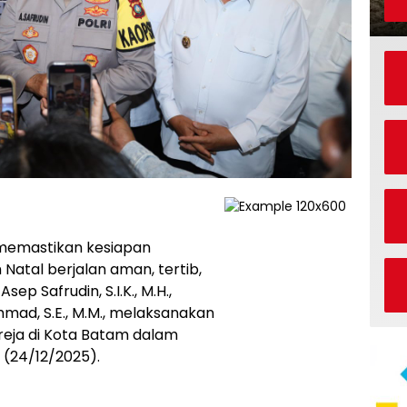
emastikan kesiapan
atal berjalan aman, tertib,
ep Safrudin, S.I.K., M.H.,
mad, S.E., M.M., melaksanakan
reja di Kota Batam dalam
u (24/12/2025).