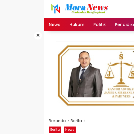
Langsung
ke
konten
News
Hukum
Politik
Pendidik
×
Beranda
Berita
Berita
News