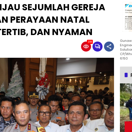
INJAU SEJUMLAH GEREJA
KAN PERAYAAN NATAL
TERTIB, DAN NYAMAN
Gunawa
318
Enginee
Solutio
CP/Wha
6150