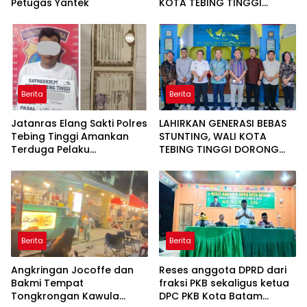
Petugas Yantek
KOTA TEBING TINGGI
APRESIASI PENURUNAN
STUNTING
Berita
Berita
Jatanras Elang Sakti Polres
LAHIRKAN GENERASI BEBAS
Tebing Tinggi Amankan
STUNTING, WALI KOTA
Terduga Pelaku
TEBING TINGGI DORONG
Penggelapan Sepeda
OPTIMALISASI SP3 CATIN
Motor
Berita
Berita
Angkringan Jocoffe dan
Reses anggota DPRD dari
Bakmi Tempat
fraksi PKB sekaligus ketua
Tongkrongan Kawula
DPC PKB Kota Batam