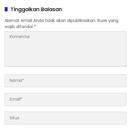
Muda dan Orangtua di
Hendrik S.H., Tampung
Pematangsiantar
usulan Warga Patam
Tinggalkan Balasan
Indah Minta Jalan,
Ambulans, dan Sarana
Alamat email Anda tidak akan dipublikasikan.
Ruas yang
Olahraga
wajib ditandai
*