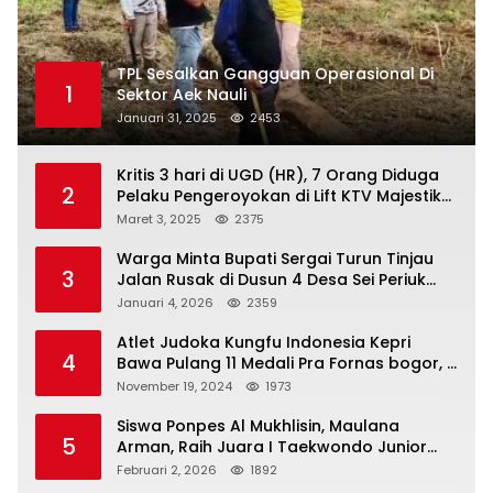
TPL Sesalkan Gangguan Operasional Di
1
Sektor Aek Nauli
Januari 31, 2025
2453
Kritis 3 hari di UGD (HR), 7 Orang Diduga
2
Pelaku Pengeroyokan di Lift KTV Majestik
Melenggang Bebas, Kantor Hukum JAP
Maret 3, 2025
2375
Pertanyakan Kinerja Polresta
Tanjungpinang
Warga Minta Bupati Sergai Turun Tinjau
3
Jalan Rusak di Dusun 4 Desa Sei Periuk
Serdang Bedagai
Januari 4, 2026
2359
Atlet Judoka Kungfu Indonesia Kepri
4
Bawa Pulang 11 Medali Pra Fornas bogor, 3
Emas dan 8 Perunggu.
November 19, 2024
1973
Siswa Ponpes Al Mukhlisin, Maulana
5
Arman, Raih Juara I Taekwondo Junior
Putra di Riau National Championship 2026
Februari 2, 2026
1892