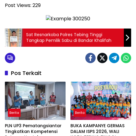
Post Views:
229
Sat Resnarkoba Polres Tebing Tinggi
Tangkap Pemilik Sabu di Bandar Khalifah
Pos Terkait
Berita
Berita
PLN UP3 Pematangsiantar
BUKA KAMPANYE GERMAS
Tingkatkan Kompetensi
DALAM ISPS 2026, WALI