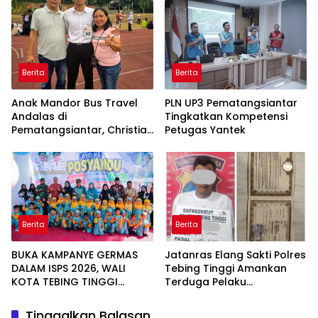
Pemanfaatan Teknologi AI
Mandiri Pasien Scoliosis
Berita
Berita
Anak Mandor Bus Travel
PLN UP3 Pematangsiantar
Andalas di
Tingkatkan Kompetensi
Pematangsiantar, Christian
Petugas Yantek
Antonio Sirait Lulus Akmil
AD 2026
Berita
Berita
BUKA KAMPANYE GERMAS
Jatanras Elang Sakti Polres
DALAM ISPS 2026, WALI
Tebing Tinggi Amankan
KOTA TEBING TINGGI
Terduga Pelaku
APRESIASI PENURUNAN
Penggelapan Sepeda
STUNTING
Motor
Tinggalkan Balasan