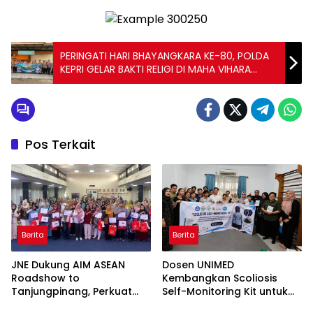
PERINGATI HARI BHAYANGKARA KE-80, POLDA
KEPRI GELAR BAKTI RELIGI DI MAHA VIHARA
DUTA MAITREYA DAN GKRI SAHABAT ALLAH
Pos Terkait
Berita
Berita
JNE Dukung AIM ASEAN
Dosen UNIMED
Roadshow to
Kembangkan Scoliosis
Tanjungpinang, Perkuat
Self-Monitoring Kit untuk
Daya Saing UMKM melalui
Dukung Pemantauan