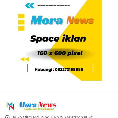
Ruko Mitra Mall blok H1 No 19 Kelurahan Bukit