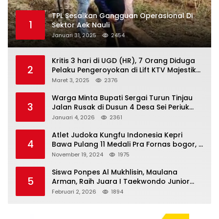
TPL Sesalkan Gangguan Operasional Di
1
Sektor Aek Nauli
Januari 31, 2025
2454
Kritis 3 hari di UGD (HR), 7 Orang Diduga
2
Pelaku Pengeroyokan di Lift KTV Majestik
Melenggang Bebas, Kantor Hukum JAP
Maret 3, 2025
2376
Pertanyakan Kinerja Polresta
Tanjungpinang
Warga Minta Bupati Sergai Turun Tinjau
3
Jalan Rusak di Dusun 4 Desa Sei Periuk
Serdang Bedagai
Januari 4, 2026
2361
Atlet Judoka Kungfu Indonesia Kepri
4
Bawa Pulang 11 Medali Pra Fornas bogor, 3
Emas dan 8 Perunggu.
November 19, 2024
1975
Siswa Ponpes Al Mukhlisin, Maulana
5
Arman, Raih Juara I Taekwondo Junior
Putra di Riau National Championship 2026
Februari 2, 2026
1894