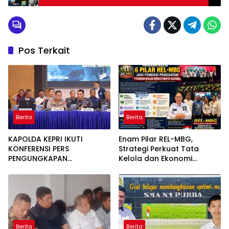
TAHUN 2026
Pos Terkait
Berita
Berita
KAPOLDA KEPRI IKUTI
Enam Pilar REL-MBG,
KONFERENSI PERS
Strategi Perkuat Tata
PENGUNGKAPAN
Kelola dan Ekonomi
PENYELUNDUPAN 1,3 TON
Kerakyatan dalam
KETAMINE DI PERAIRAN
Program MBG
BATAM
Berita
Berita