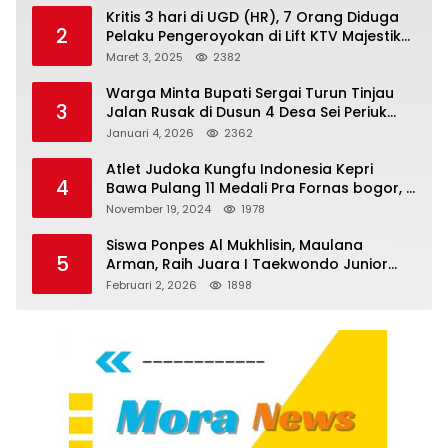
Kritis 3 hari di UGD (HR), 7 Orang Diduga
2
Pelaku Pengeroyokan di Lift KTV Majestik
Melenggang Bebas, Kantor Hukum JAP
Maret 3, 2025
2382
Pertanyakan Kinerja Polresta
Tanjungpinang
Warga Minta Bupati Sergai Turun Tinjau
3
Jalan Rusak di Dusun 4 Desa Sei Periuk
Serdang Bedagai
Januari 4, 2026
2362
Atlet Judoka Kungfu Indonesia Kepri
4
Bawa Pulang 11 Medali Pra Fornas bogor, 3
Emas dan 8 Perunggu.
November 19, 2024
1978
Siswa Ponpes Al Mukhlisin, Maulana
5
Arman, Raih Juara I Taekwondo Junior
Putra di Riau National Championship 2026
Februari 2, 2026
1898