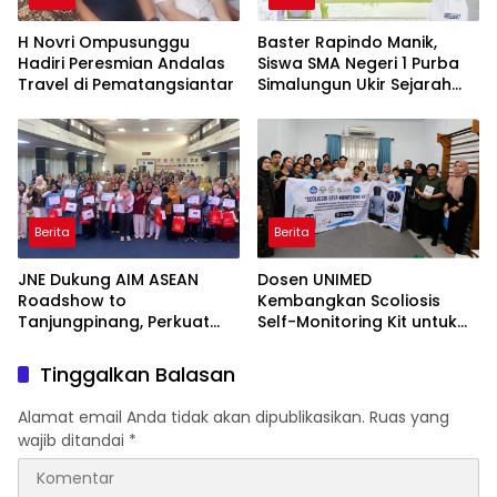
H Novri Ompusunggu
Baster Rapindo Manik,
Hadiri Peresmian Andalas
Siswa SMA Negeri 1 Purba
Travel di Pematangsiantar
Simalungun Ukir Sejarah
Lolos OSN Tingkat Nasional
Berita
Berita
JNE Dukung AIM ASEAN
Dosen UNIMED
Roadshow to
Kembangkan Scoliosis
Tanjungpinang, Perkuat
Self-Monitoring Kit untuk
Daya Saing UMKM melalui
Dukung Pemantauan
Pemanfaatan Teknologi AI
Mandiri Pasien Scoliosis
Tinggalkan Balasan
Alamat email Anda tidak akan dipublikasikan.
Ruas yang
wajib ditandai
*