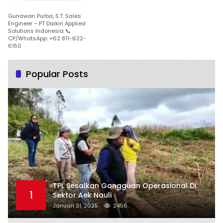
Gunawan Purba, S.T. Sales
Engineer – PT Daikin Applied
Solutions Indonesia 📞
CP/WhatsApp: +62 811-622-
6150
Popular Posts
TPL Sesalkan Gangguan Operasional Di
1
Sektor Aek Nauli
Januari 31, 2025
2456