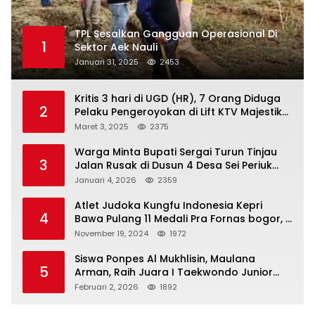
TPL Sesalkan Gangguan Operasional Di
1
Sektor Aek Nauli
Januari 31, 2025
2453
Kritis 3 hari di UGD (HR), 7 Orang Diduga
2
Pelaku Pengeroyokan di Lift KTV Majestik
Melenggang Bebas, Kantor Hukum JAP
Maret 3, 2025
2375
Pertanyakan Kinerja Polresta
Tanjungpinang
Warga Minta Bupati Sergai Turun Tinjau
3
Jalan Rusak di Dusun 4 Desa Sei Periuk
Serdang Bedagai
Januari 4, 2026
2359
Atlet Judoka Kungfu Indonesia Kepri
4
Bawa Pulang 11 Medali Pra Fornas bogor, 3
Emas dan 8 Perunggu.
November 19, 2024
1972
Siswa Ponpes Al Mukhlisin, Maulana
5
Arman, Raih Juara I Taekwondo Junior
Putra di Riau National Championship 2026
Februari 2, 2026
1892