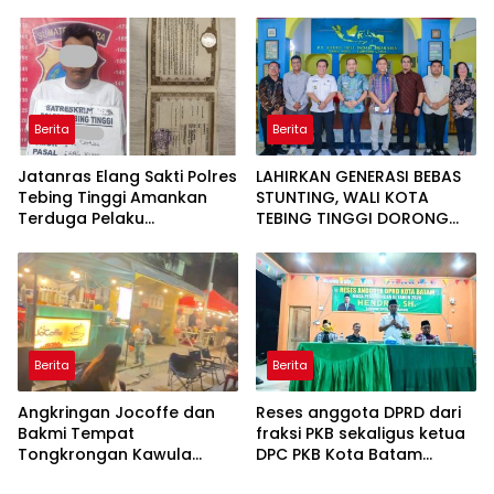
APRESIASI PENURUNAN
STUNTING
Berita
Berita
Jatanras Elang Sakti Polres
LAHIRKAN GENERASI BEBAS
Tebing Tinggi Amankan
STUNTING, WALI KOTA
Terduga Pelaku
TEBING TINGGI DORONG
Penggelapan Sepeda
OPTIMALISASI SP3 CATIN
Motor
Berita
Berita
Angkringan Jocoffe dan
Reses anggota DPRD dari
Bakmi Tempat
fraksi PKB sekaligus ketua
Tongkrongan Kawula
DPC PKB Kota Batam
Muda dan Orangtua di
Hendrik S.H., Tampung