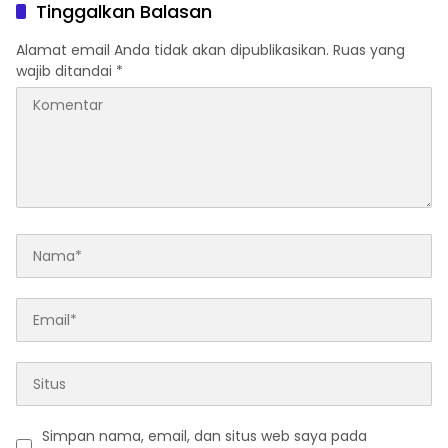
Pematangsiantar
usulan Warga Patam
Tinggalkan Balasan
Indah Minta Jalan,
Ambulans, dan Sarana
Alamat email Anda tidak akan dipublikasikan.
Ruas yang
Olahraga
wajib ditandai
*
Simpan nama, email, dan situs web saya pada