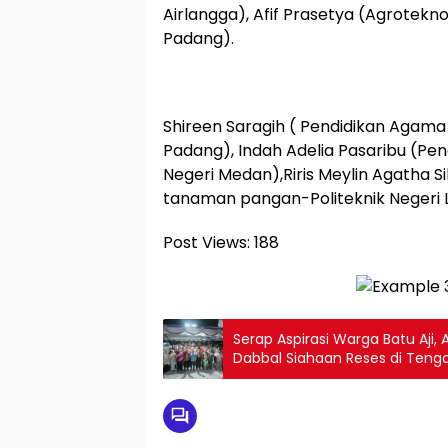
Airlangga), Afif Prasetya (Agrotekno
Padang).
Shireen Saragih ( Pendidikan Agama 
Padang), Indah Adelia Pasaribu (Pen
Negeri Medan),Riris Meylin Agatha S
tanaman pangan-Politeknik Negeri
Post Views:
188
Serap Aspirasi Warga Batu Aji
Dabbal Siahaan Reses di Ten