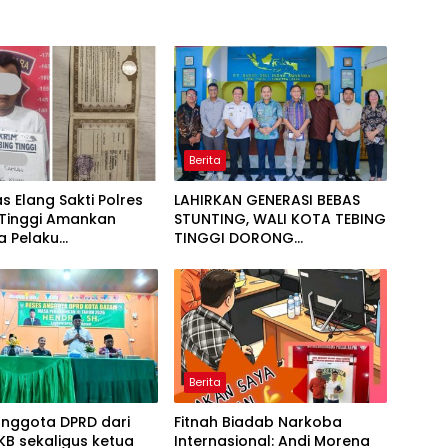
Berita
s Elang Sakti Polres
LAHIRKAN GENERASI BEBAS
 Tinggi Amankan
STUNTING, WALI KOTA TEBING
a Pelaku
TINGGI DORONG
lapan Sepeda Motor
OPTIMALISASI SP3 CATIN
Berita
anggota DPRD dari
Fitnah Biadab Narkoba
PKB sekaligus ketua
Internasional: Andi Morena