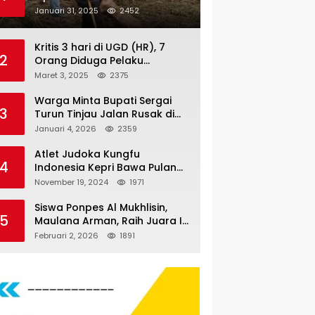
Nauli
Januari 31, 2025
2452
Kritis 3 hari di UGD (HR), 7
2
Orang Diduga Pelaku
Pengeroyokan di Lift KTV
Maret 3, 2025
2375
Majestik Melenggang Bebas,
Kantor Hukum JAP
Warga Minta Bupati Sergai
3
Pertanyakan Kinerja Polresta
Turun Tinjau Jalan Rusak di
Tanjungpinang
Dusun 4 Desa Sei Periuk
Januari 4, 2026
2359
Serdang Bedagai
Atlet Judoka Kungfu
4
Indonesia Kepri Bawa Pulang
11 Medali Pra Fornas bogor, 3
November 19, 2024
1971
Emas dan 8 Perunggu.
Siswa Ponpes Al Mukhlisin,
5
Maulana Arman, Raih Juara I
Taekwondo Junior Putra di
Februari 2, 2026
1891
Riau National Championship
2026