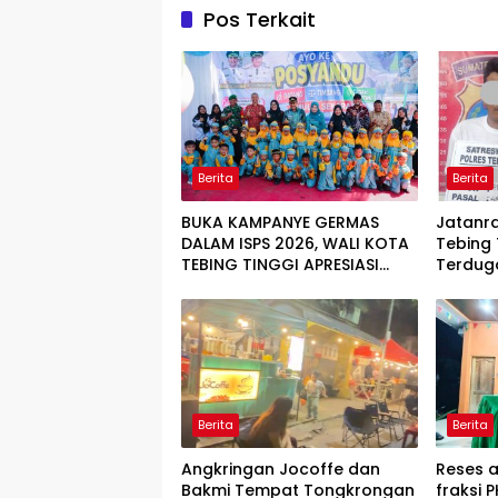
Pos Terkait
Berita
Berita
BUKA KAMPANYE GERMAS
Jatanra
DALAM ISPS 2026, WALI KOTA
Tebing
TEBING TINGGI APRESIASI
Terdug
PENURUNAN STUNTING
Pengge
Berita
Berita
Angkringan Jocoffe dan
Reses 
Bakmi Tempat Tongkrongan
fraksi 