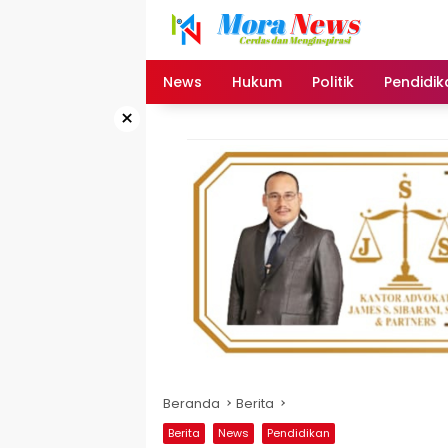
Langsung
ke
konten
News
Hukum
Politik
Pendidik
×
Beranda
Berita
Berita
News
Pendidikan