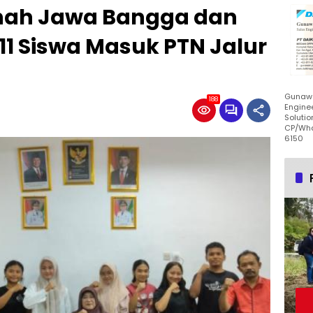
anah Jawa Bangga dan
 11 Siswa Masuk PTN Jalur
Gunawa
188
Enginee
Solutio
CP/Wha
6150