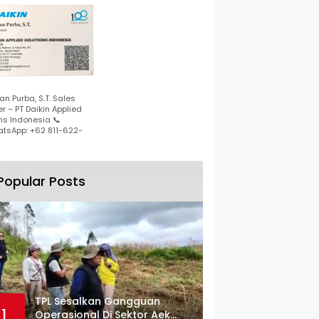
n Purba, S.T. Sales
r – PT Daikin Applied
ns Indonesia 📞
tsApp: +62 811-622-
Popular Posts
TPL Sesalkan Gangguan
1
Operasional Di Sektor Aek