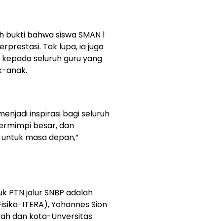
h bukti bahwa siswa SMAN 1
restasi. Tak lupa, ia juga
kepada seluruh guru yang
k-anak.
enjadi inspirasi bagi seluruh
bermimpi besar, dan
 untuk masa depan,”
k PTN jalur SNBP adalah
sika-ITERA), Yohannes Sion
yah dan kota-Unversitas