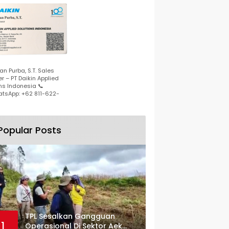
n Purba, S.T. Sales
r – PT Daikin Applied
ns Indonesia 📞
tsApp: +62 811-622-
Popular Posts
TPL Sesalkan Gangguan
1
Operasional Di Sektor Aek