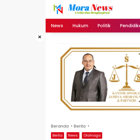
Langsung
ke
konten
News
Hukum
Politik
Pendidik
×
Beranda
Berita
Berita
News
Olahraga