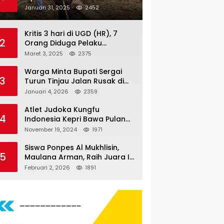
Nauli
Januari 31, 2025
2452
Kritis 3 hari di UGD (HR), 7
2
Orang Diduga Pelaku
Pengeroyokan di Lift KTV
Maret 3, 2025
2375
Majestik Melenggang Bebas,
Kantor Hukum JAP
Warga Minta Bupati Sergai
3
Pertanyakan Kinerja Polresta
Turun Tinjau Jalan Rusak di
Tanjungpinang
Dusun 4 Desa Sei Periuk
Januari 4, 2026
2359
Serdang Bedagai
Atlet Judoka Kungfu
4
Indonesia Kepri Bawa Pulang
11 Medali Pra Fornas bogor, 3
November 19, 2024
1971
Emas dan 8 Perunggu.
Siswa Ponpes Al Mukhlisin,
5
Maulana Arman, Raih Juara I
Taekwondo Junior Putra di
Februari 2, 2026
1891
Riau National Championship
2026