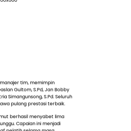
u manajer tim, memimpin
slan Gultom, S.Pd, Jan Bobby
tria Simangunsong, S.Pd. Seluruh
a pulang prestasi terbaik.
Sumut berhasil menyabet lima
nggu. Capaian ini menjadi
staf pelatih selama masa