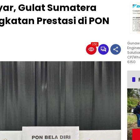
yar, Gulat Sumatera
gkatan Prestasi di PON
Gunawa
350
Enginee
Solutio
CP/Wha
6150