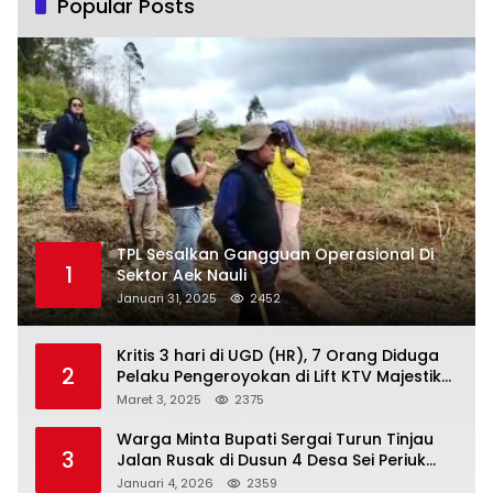
Popular Posts
TPL Sesalkan Gangguan Operasional Di
1
Sektor Aek Nauli
Januari 31, 2025
2452
Kritis 3 hari di UGD (HR), 7 Orang Diduga
2
Pelaku Pengeroyokan di Lift KTV Majestik
Melenggang Bebas, Kantor Hukum JAP
Maret 3, 2025
2375
Pertanyakan Kinerja Polresta
Tanjungpinang
Warga Minta Bupati Sergai Turun Tinjau
3
Jalan Rusak di Dusun 4 Desa Sei Periuk
Serdang Bedagai
Januari 4, 2026
2359