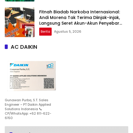
Fitnah Biadab Narkoba Internasional:
Andi Morena Tak Terima Diinjak-injak,
Langsung Seret Akun-Akun Penyebar
Hoaks ke Polda Kepri!
Berita
Agustus 5, 2026
AC DAIKIN
Gunawan Purba, S.T. Sales
Engineer – PT Daikin Applied
Solutions Indonesia 📞
CP/WhatsApp: +62 811-622-
6150