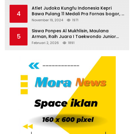
Atlet Judoka Kungfu Indonesia Kepri
4
Bawa Pulang 11 Medali Pra Fornas bogor, 3
Emas dan 8 Perunggu.
November 19, 2024
1971
Siswa Ponpes Al Mukhlisin, Maulana
5
Arman, Raih Juara I Taekwondo Junior
Putra di Riau National Championship 2026
Februari 2, 2026
1891