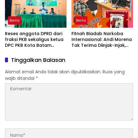
Berita
Berita
Reses anggota DPRD dari
Fitnah Biadab Narkoba
fraksi PKB sekaligus ketua
Internasional: Andi Morena
DPC PKB Kota Batam
Tak Terima Diinjak-injak,
Hendrik S.H., Tampung
Langsung Seret Akun-Akun
usulan Warga Patam
Penyebar Hoaks ke Polda
Tinggalkan Balasan
Indah Minta Jalan,
Kepri!
Ambulans, dan Sarana
Alamat email Anda tidak akan dipublikasikan.
Ruas yang
Olahraga
wajib ditandai
*