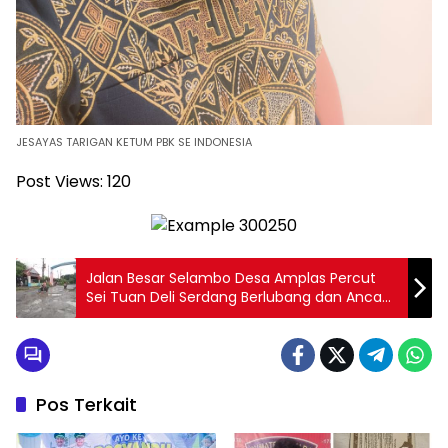
JESAYAS TARIGAN KETUM PBK SE INDONESIA
Post Views:
120
Jalan Besar Selambo Desa Amplas Percut
Sei Tuan Deli Serdang Berlubang dan Ancam
Keselamatan Pengendara
Pos Terkait