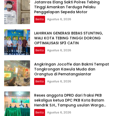
Jatanras Elang Sakti Polres Tebing
Tinggi Amankan Terduga Pelaku
Penggelapan Sepeda Motor
Berita
Agustus 6, 2026
LAHIRKAN GENERASI BEBAS STUNTING,
WALI KOTA TEBING TINGGI DORONG
OPTIMALISASI SP3 CATIN
Berita
Agustus 6, 2026
Angkringan Jocoffe dan Bakmi Tempat
Tongkrongan Kawula Muda dan
Orangtua di Pematangsiantar
Berita
Agustus 6, 2026
Reses anggota DPRD dari fraksi PKB
sekaligus ketua DPC PKB Kota Batam
Hendrik S.H., Tampung usulan Warga
Patam Indah Minta Jalan, Ambulans, dan
Berita
Agustus 6, 2026
Sarana Olahraga