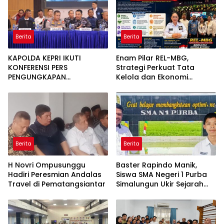
Berita
Berita
KAPOLDA KEPRI IKUTI
Enam Pilar REL-MBG,
KONFERENSI PERS
Strategi Perkuat Tata
PENGUNGKAPAN
Kelola dan Ekonomi
PENYELUNDUPAN 1,3 TON
Kerakyatan dalam
KETAMINE DI PERAIRAN
Program MBG
BATAM
Berita
Berita
H Novri Ompusunggu
Baster Rapindo Manik,
Hadiri Peresmian Andalas
Siswa SMA Negeri 1 Purba
Travel di Pematangsiantar
Simalungun Ukir Sejarah
Lolos OSN Tingkat Nasional