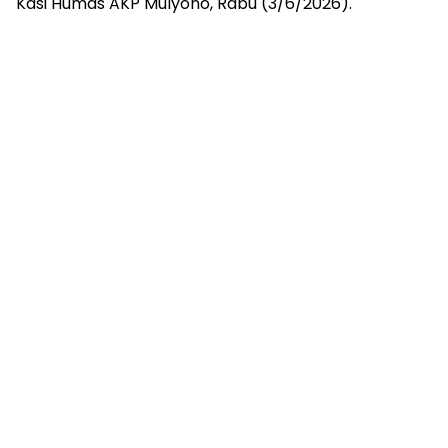
Kasi Humas AKP Mulyono, Rabu (3/6/2026).