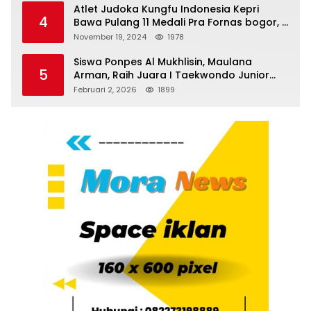
Atlet Judoka Kungfu Indonesia Kepri
4
Bawa Pulang 11 Medali Pra Fornas bogor, 3
Emas dan 8 Perunggu.
November 19, 2024
1978
Siswa Ponpes Al Mukhlisin, Maulana
5
Arman, Raih Juara I Taekwondo Junior
Putra di Riau National Championship 2026
Februari 2, 2026
1899