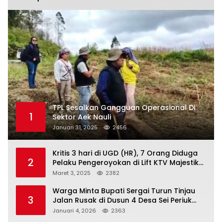
TPL Sesalkan Gangguan Operasional Di
1
Sektor Aek Nauli
Januari 31, 2025
2456
Kritis 3 hari di UGD (HR), 7 Orang Diduga
2
Pelaku Pengeroyokan di Lift KTV Majestik
Melenggang Bebas, Kantor Hukum JAP
Maret 3, 2025
2382
Pertanyakan Kinerja Polresta
Tanjungpinang
Warga Minta Bupati Sergai Turun Tinjau
3
Jalan Rusak di Dusun 4 Desa Sei Periuk
Serdang Bedagai
Januari 4, 2026
2363