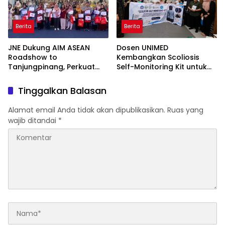
Berita
Berita
JNE Dukung AIM ASEAN
Dosen UNIMED
Roadshow to
Kembangkan Scoliosis
Tanjungpinang, Perkuat
Self-Monitoring Kit untuk
Daya Saing UMKM melalui
Dukung Pemantauan
Pemanfaatan Teknologi AI
Mandiri Pasien Scoliosis
Tinggalkan Balasan
Alamat email Anda tidak akan dipublikasikan.
Ruas yang
wajib ditandai
*