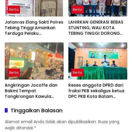
Berita
Berita
Jatanras Elang Sakti Polres
LAHIRKAN GENERASI BEBAS
Tebing Tinggi Amankan
STUNTING, WALI KOTA
Terduga Pelaku
TEBING TINGGI DORONG
Penggelapan Sepeda
OPTIMALISASI SP3 CATIN
Motor
Berita
Berita
Angkringan Jocoffe dan
Reses anggota DPRD dari
Bakmi Tempat
fraksi PKB sekaligus ketua
Tongkrongan Kawula
DPC PKB Kota Batam
Muda dan Orangtua di
Hendrik S.H., Tampung
Pematangsiantar
usulan Warga Patam
Tinggalkan Balasan
Indah Minta Jalan,
Ambulans, dan Sarana
Alamat email Anda tidak akan dipublikasikan.
Ruas yang
Olahraga
wajib ditandai
*