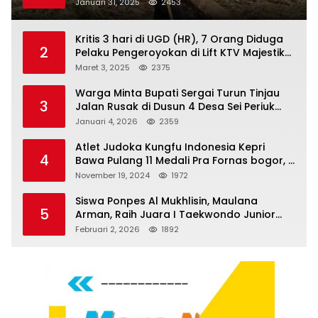
Januari 31, 2025
2453
Kritis 3 hari di UGD (HR), 7 Orang Diduga
2
Pelaku Pengeroyokan di Lift KTV Majestik
Melenggang Bebas, Kantor Hukum JAP
Maret 3, 2025
2375
Pertanyakan Kinerja Polresta
Tanjungpinang
Warga Minta Bupati Sergai Turun Tinjau
3
Jalan Rusak di Dusun 4 Desa Sei Periuk
Serdang Bedagai
Januari 4, 2026
2359
Atlet Judoka Kungfu Indonesia Kepri
4
Bawa Pulang 11 Medali Pra Fornas bogor, 3
Emas dan 8 Perunggu.
November 19, 2024
1972
Siswa Ponpes Al Mukhlisin, Maulana
5
Arman, Raih Juara I Taekwondo Junior
Putra di Riau National Championship 2026
Februari 2, 2026
1892