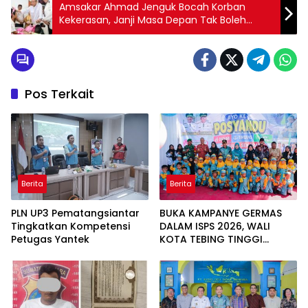
Amsakar Ahmad Jenguk Bocah Korban
Kekerasan, Janji Masa Depan Tak Boleh
Terputus
Pos Terkait
Berita
Berita
PLN UP3 Pematangsiantar
BUKA KAMPANYE GERMAS
Tingkatkan Kompetensi
DALAM ISPS 2026, WALI
Petugas Yantek
KOTA TEBING TINGGI
APRESIASI PENURUNAN
STUNTING