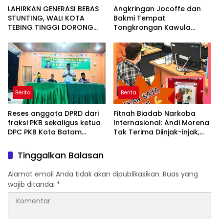
LAHIRKAN GENERASI BEBAS
Angkringan Jocoffe dan
STUNTING, WALI KOTA
Bakmi Tempat
TEBING TINGGI DORONG
Tongkrongan Kawula
OPTIMALISASI SP3 CATIN
Muda dan Orangtua di
Pematangsiantar
Berita
Berita
Reses anggota DPRD dari
Fitnah Biadab Narkoba
fraksi PKB sekaligus ketua
Internasional: Andi Morena
DPC PKB Kota Batam
Tak Terima Diinjak-injak,
Hendrik S.H., Tampung
Langsung Seret Akun-Akun
usulan Warga Patam
Penyebar Hoaks ke Polda
Tinggalkan Balasan
Indah Minta Jalan,
Kepri!
Ambulans, dan Sarana
Alamat email Anda tidak akan dipublikasikan.
Ruas yang
Olahraga
wajib ditandai
*