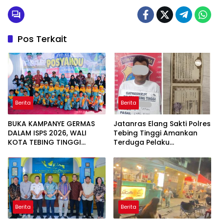
Pos Terkait
Berita
Berita
BUKA KAMPANYE GERMAS
Jatanras Elang Sakti Polres
DALAM ISPS 2026, WALI
Tebing Tinggi Amankan
KOTA TEBING TINGGI
Terduga Pelaku
APRESIASI PENURUNAN
Penggelapan Sepeda
STUNTING
Motor
Berita
Berita