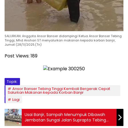
SALURKAN: Anggota Ansor Banser didampingi Ketua Ansor Banser Tebing
Tinggi, Mhd Anshari ST menyalurkan makanan kepada korban banjir,
Jumat (28/11/2025.(Tn)
Post Views:
189
Topik:
Ansor Banser Tebing Tinggi Kembali Bergerak Cepat
Salurkan Makanan kepada Korban Banjir
Lagi
Usai Banjir, Sampah Menumpuk Dibawah
Jembatan Sungai Jalan Suprapto Tebing
Tinggi