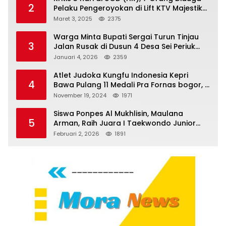
2
Pelaku Pengeroyokan di Lift KTV Majestik
Melenggang Bebas, Kantor Hukum JAP
Maret 3, 2025
2375
Pertanyakan Kinerja Polresta
Tanjungpinang
Warga Minta Bupati Sergai Turun Tinjau
3
Jalan Rusak di Dusun 4 Desa Sei Periuk
Serdang Bedagai
Januari 4, 2026
2359
Atlet Judoka Kungfu Indonesia Kepri
4
Bawa Pulang 11 Medali Pra Fornas bogor, 3
Emas dan 8 Perunggu.
November 19, 2024
1971
Siswa Ponpes Al Mukhlisin, Maulana
5
Arman, Raih Juara I Taekwondo Junior
Putra di Riau National Championship 2026
Februari 2, 2026
1891