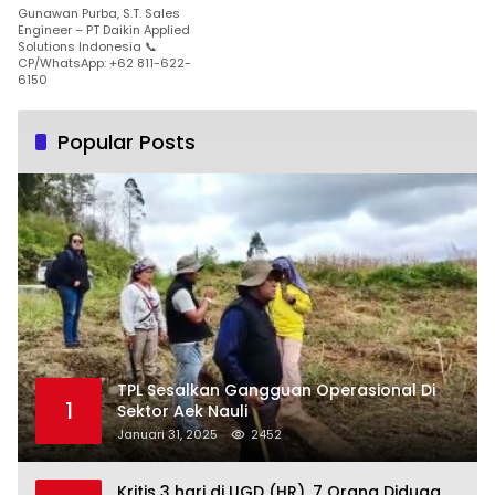
Gunawan Purba, S.T. Sales
Engineer – PT Daikin Applied
Solutions Indonesia 📞
CP/WhatsApp: +62 811-622-
6150
Popular Posts
TPL Sesalkan Gangguan Operasional Di
1
Sektor Aek Nauli
Januari 31, 2025
2452
Kritis 3 hari di UGD (HR), 7 Orang Diduga