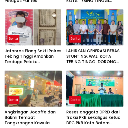
Petugas Yantek
KOTA TEBING TINGGI
APRESIASI PENURUNAN
STUNTING
Berita
Berita
Jatanras Elang Sakti Polres
LAHIRKAN GENERASI BEBAS
Tebing Tinggi Amankan
STUNTING, WALI KOTA
Terduga Pelaku
TEBING TINGGI DORONG
Penggelapan Sepeda
OPTIMALISASI SP3 CATIN
Motor
Berita
Berita
Angkringan Jocoffe dan
Reses anggota DPRD dari
Bakmi Tempat
fraksi PKB sekaligus ketua
Tongkrongan Kawula
DPC PKB Kota Batam