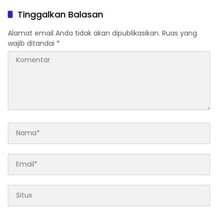
Muda dan Orangtua di
Hendrik S.H., Tampung
Pematangsiantar
usulan Warga Patam
Tinggalkan Balasan
Indah Minta Jalan,
Ambulans, dan Sarana
Alamat email Anda tidak akan dipublikasikan.
Ruas yang
Olahraga
wajib ditandai
*