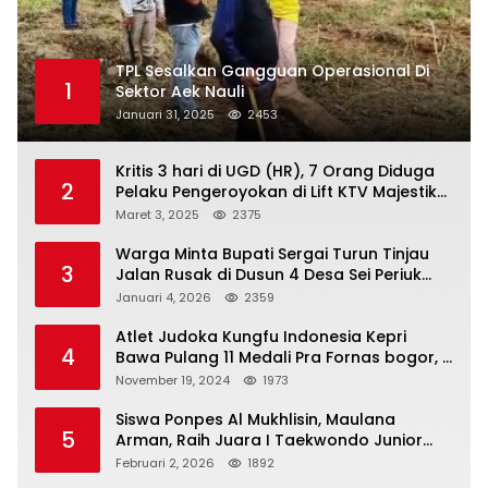
TPL Sesalkan Gangguan Operasional Di
1
Sektor Aek Nauli
Januari 31, 2025
2453
Kritis 3 hari di UGD (HR), 7 Orang Diduga
2
Pelaku Pengeroyokan di Lift KTV Majestik
Melenggang Bebas, Kantor Hukum JAP
Maret 3, 2025
2375
Pertanyakan Kinerja Polresta
Tanjungpinang
Warga Minta Bupati Sergai Turun Tinjau
3
Jalan Rusak di Dusun 4 Desa Sei Periuk
Serdang Bedagai
Januari 4, 2026
2359
Atlet Judoka Kungfu Indonesia Kepri
4
Bawa Pulang 11 Medali Pra Fornas bogor, 3
Emas dan 8 Perunggu.
November 19, 2024
1973
Siswa Ponpes Al Mukhlisin, Maulana
5
Arman, Raih Juara I Taekwondo Junior
Putra di Riau National Championship 2026
Februari 2, 2026
1892