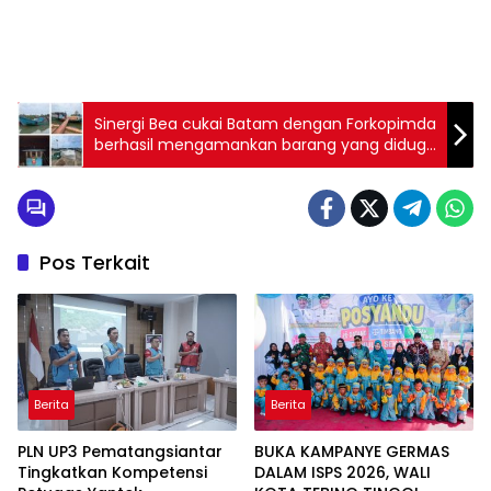
Sinergi Bea cukai Batam dengan Forkopimda
berhasil mengamankan barang yang diduga
ilegal di Pelabuhan Tanjung Sengkuang
Pos Terkait
Berita
Berita
PLN UP3 Pematangsiantar
BUKA KAMPANYE GERMAS
Tingkatkan Kompetensi
DALAM ISPS 2026, WALI