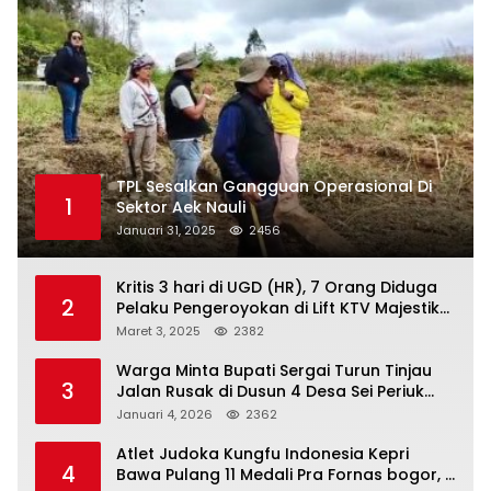
TPL Sesalkan Gangguan Operasional Di
1
Sektor Aek Nauli
Januari 31, 2025
2456
Kritis 3 hari di UGD (HR), 7 Orang Diduga
2
Pelaku Pengeroyokan di Lift KTV Majestik
Melenggang Bebas, Kantor Hukum JAP
Maret 3, 2025
2382
Pertanyakan Kinerja Polresta
Tanjungpinang
Warga Minta Bupati Sergai Turun Tinjau
3
Jalan Rusak di Dusun 4 Desa Sei Periuk
Serdang Bedagai
Januari 4, 2026
2362
Atlet Judoka Kungfu Indonesia Kepri
4
Bawa Pulang 11 Medali Pra Fornas bogor, 3