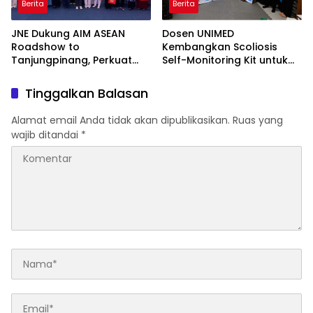
Berita
Berita
JNE Dukung AIM ASEAN
Dosen UNIMED
Roadshow to
Kembangkan Scoliosis
Tanjungpinang, Perkuat
Self-Monitoring Kit untuk
Daya Saing UMKM melalui
Dukung Pemantauan
Pemanfaatan Teknologi AI
Mandiri Pasien Scoliosis
Tinggalkan Balasan
Alamat email Anda tidak akan dipublikasikan.
Ruas yang
wajib ditandai
*