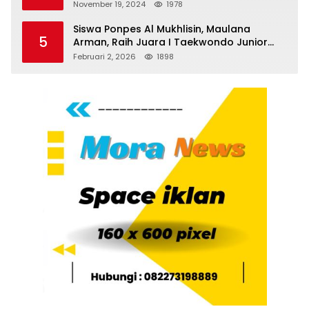
Emas dan 8 Perunggu.
November 19, 2024
1978
Siswa Ponpes Al Mukhlisin, Maulana
5
Arman, Raih Juara I Taekwondo Junior
Putra di Riau National Championship 2026
Februari 2, 2026
1898