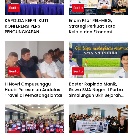
Berita
Berita
KAPOLDA KEPRI IKUTI
Enam Pilar REL-MBG,
KONFERENSI PERS
Strategi Perkuat Tata
PENGUNGKAPAN
Kelola dan Ekonomi
PENYELUNDUPAN 1,3 TON
Kerakyatan dalam
KETAMINE DI PERAIRAN
Program MBG
BATAM
Berita
Berita
H Novri Ompusunggu
Baster Rapindo Manik,
Hadiri Peresmian Andalas
Siswa SMA Negeri 1 Purba
Travel di Pematangsiantar
Simalungun Ukir Sejarah
Lolos OSN Tingkat Nasional