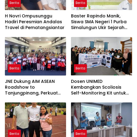
Berita
Berita
H Novri Ompusunggu
Baster Rapindo Manik,
Hadiri Peresmian Andalas
Siswa SMA Negeri 1 Purba
Travel di Pematangsiantar
Simalungun Ukir Sejarah
Lolos OSN Tingkat Nasional
Berita
Berita
JNE Dukung AIM ASEAN
Dosen UNIMED
Roadshow to
Kembangkan Scoliosis
Tanjungpinang, Perkuat
Self-Monitoring Kit untuk
Daya Saing UMKM melalui
Dukung Pemantauan
Pemanfaatan Teknologi AI
Mandiri Pasien Scoliosis
Berita
Berita