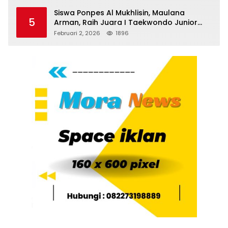
Siswa Ponpes Al Mukhlisin, Maulana
5
Arman, Raih Juara I Taekwondo Junior
Putra di Riau National Championship 2026
Februari 2, 2026
1896