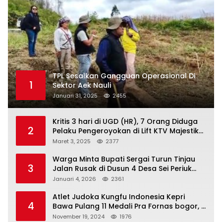
TPL Sesalkan Gangguan Operasional Di
1
Sektor Aek Nauli
Januari 31, 2025
2455
Kritis 3 hari di UGD (HR), 7 Orang Diduga
2
Pelaku Pengeroyokan di Lift KTV Majestik
Melenggang Bebas, Kantor Hukum JAP
Maret 3, 2025
2377
Pertanyakan Kinerja Polresta
Tanjungpinang
Warga Minta Bupati Sergai Turun Tinjau
3
Jalan Rusak di Dusun 4 Desa Sei Periuk
Serdang Bedagai
Januari 4, 2026
2361
Atlet Judoka Kungfu Indonesia Kepri
4
Bawa Pulang 11 Medali Pra Fornas bogor, 3
Emas dan 8 Perunggu.
November 19, 2024
1976