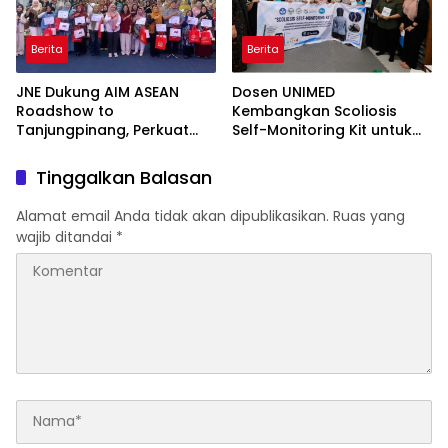
Berita
Berita
JNE Dukung AIM ASEAN
Dosen UNIMED
Roadshow to
Kembangkan Scoliosis
Tanjungpinang, Perkuat
Self-Monitoring Kit untuk
Daya Saing UMKM melalui
Dukung Pemantauan
Pemanfaatan Teknologi AI
Mandiri Pasien Scoliosis
Tinggalkan Balasan
Alamat email Anda tidak akan dipublikasikan.
Ruas yang
wajib ditandai
*