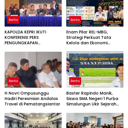
Berita
Berita
KAPOLDA KEPRI IKUTI
Enam Pilar REL-MBG,
KONFERENSI PERS
Strategi Perkuat Tata
PENGUNGKAPAN
Kelola dan Ekonomi
PENYELUNDUPAN 1,3 TON
Kerakyatan dalam
KETAMINE DI PERAIRAN
Program MBG
BATAM
Berita
Berita
H Novri Ompusunggu
Baster Rapindo Manik,
Hadiri Peresmian Andalas
Siswa SMA Negeri 1 Purba
Travel di Pematangsiantar
Simalungun Ukir Sejarah
Lolos OSN Tingkat Nasional