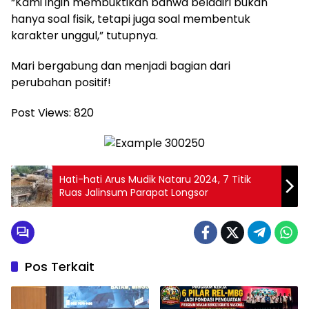
“Kami ingin membuktikan bahwa beladiri bukan
hanya soal fisik, tetapi juga soal membentuk
karakter unggul,” tutupnya.
Mari bergabung dan menjadi bagian dari
perubahan positif!
Post Views:
820
Hati-hati Arus Mudik Nataru 2024, 7 Titik
Ruas Jalinsum Parapat Longsor
Pos Terkait