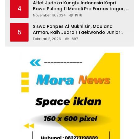
Atlet Judoka Kungfu Indonesia Kepri
4
Bawa Pulang 11 Medali Pra Fornas bogor, 3
Emas dan 8 Perunggu.
November 19, 2024
1978
Siswa Ponpes Al Mukhlisin, Maulana
5
Arman, Raih Juara I Taekwondo Junior
Putra di Riau National Championship 2026
Februari 2, 2026
1897