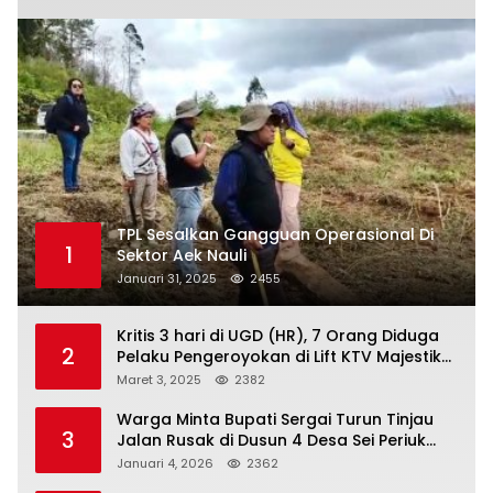
TPL Sesalkan Gangguan Operasional Di
1
Sektor Aek Nauli
Januari 31, 2025
2455
Kritis 3 hari di UGD (HR), 7 Orang Diduga
2
Pelaku Pengeroyokan di Lift KTV Majestik
Melenggang Bebas, Kantor Hukum JAP
Maret 3, 2025
2382
Pertanyakan Kinerja Polresta
Tanjungpinang
Warga Minta Bupati Sergai Turun Tinjau
3
Jalan Rusak di Dusun 4 Desa Sei Periuk
Serdang Bedagai
Januari 4, 2026
2362