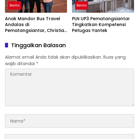
Berita
Berita
Anak Mandor Bus Travel
PLN UP3 Pematangsiantar
Andalas di
Tingkatkan Kompetensi
Pematangsiantar, Christian
Petugas Yantek
Antonio Sirait Lulus Akmil
AD 2026
Tinggalkan Balasan
Alamat email Anda tidak akan dipublikasikan.
Ruas yang
wajib ditandai
*