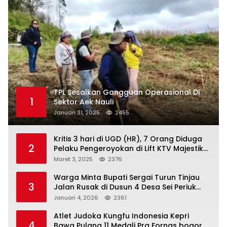
TPL Sesalkan Gangguan Operasional Di
1
Sektor Aek Nauli
Januari 31, 2025
2455
Kritis 3 hari di UGD (HR), 7 Orang Diduga
2
Pelaku Pengeroyokan di Lift KTV Majestik
Melenggang Bebas, Kantor Hukum JAP
Maret 3, 2025
2376
Pertanyakan Kinerja Polresta
Tanjungpinang
Warga Minta Bupati Sergai Turun Tinjau
3
Jalan Rusak di Dusun 4 Desa Sei Periuk
Serdang Bedagai
Januari 4, 2026
2361
Atlet Judoka Kungfu Indonesia Kepri
4
Bawa Pulang 11 Medali Pra Fornas bogor, 3