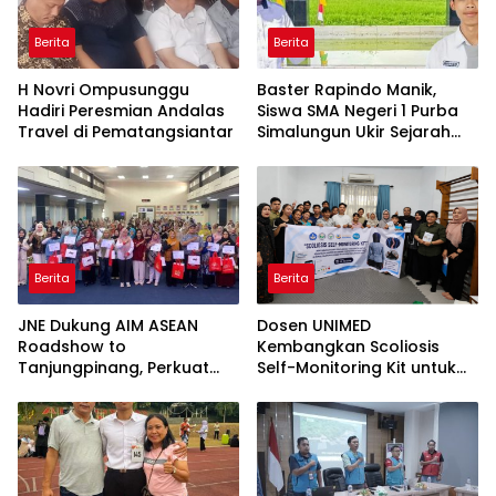
Berita
Berita
H Novri Ompusunggu
Baster Rapindo Manik,
Hadiri Peresmian Andalas
Siswa SMA Negeri 1 Purba
Travel di Pematangsiantar
Simalungun Ukir Sejarah
Lolos OSN Tingkat Nasional
Berita
Berita
JNE Dukung AIM ASEAN
Dosen UNIMED
Roadshow to
Kembangkan Scoliosis
Tanjungpinang, Perkuat
Self-Monitoring Kit untuk
Daya Saing UMKM melalui
Dukung Pemantauan
Pemanfaatan Teknologi AI
Mandiri Pasien Scoliosis