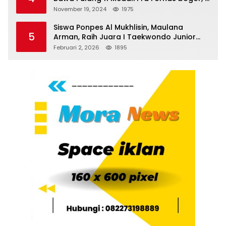
Emas dan 8 Perunggu.
November 19, 2024
1975
Siswa Ponpes Al Mukhlisin, Maulana
5
Arman, Raih Juara I Taekwondo Junior
Putra di Riau National Championship 2026
Februari 2, 2026
1895