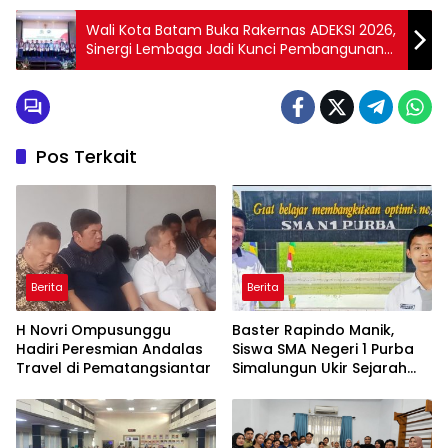
Wali Kota Batam Buka Rakernas ADEKSI 2026,
Sinergi Lembaga Jadi Kunci Pembangunan
Daerah
Pos Terkait
Berita
Berita
H Novri Ompusunggu
Baster Rapindo Manik,
Hadiri Peresmian Andalas
Siswa SMA Negeri 1 Purba
Travel di Pematangsiantar
Simalungun Ukir Sejarah
Lolos OSN Tingkat Nasional