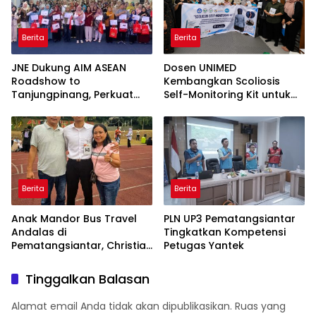
Berita
Berita
JNE Dukung AIM ASEAN
Dosen UNIMED
Roadshow to
Kembangkan Scoliosis
Tanjungpinang, Perkuat
Self-Monitoring Kit untuk
Daya Saing UMKM melalui
Dukung Pemantauan
Pemanfaatan Teknologi AI
Mandiri Pasien Scoliosis
Berita
Berita
Anak Mandor Bus Travel
PLN UP3 Pematangsiantar
Andalas di
Tingkatkan Kompetensi
Pematangsiantar, Christian
Petugas Yantek
Antonio Sirait Lulus Akmil
AD 2026
Tinggalkan Balasan
Alamat email Anda tidak akan dipublikasikan.
Ruas yang