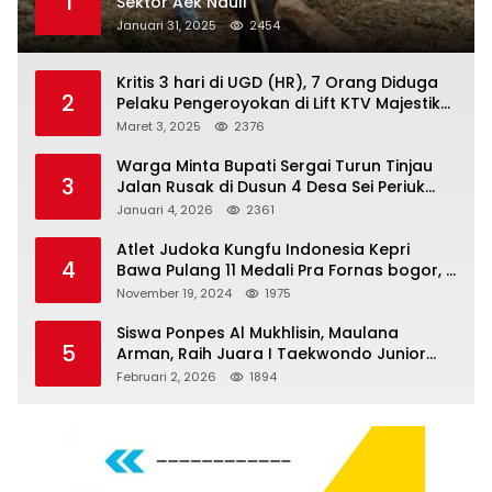
1
Sektor Aek Nauli
Januari 31, 2025
2454
Kritis 3 hari di UGD (HR), 7 Orang Diduga
2
Pelaku Pengeroyokan di Lift KTV Majestik
Melenggang Bebas, Kantor Hukum JAP
Maret 3, 2025
2376
Pertanyakan Kinerja Polresta
Tanjungpinang
Warga Minta Bupati Sergai Turun Tinjau
3
Jalan Rusak di Dusun 4 Desa Sei Periuk
Serdang Bedagai
Januari 4, 2026
2361
Atlet Judoka Kungfu Indonesia Kepri
4
Bawa Pulang 11 Medali Pra Fornas bogor, 3
Emas dan 8 Perunggu.
November 19, 2024
1975
Siswa Ponpes Al Mukhlisin, Maulana
5
Arman, Raih Juara I Taekwondo Junior
Putra di Riau National Championship 2026
Februari 2, 2026
1894