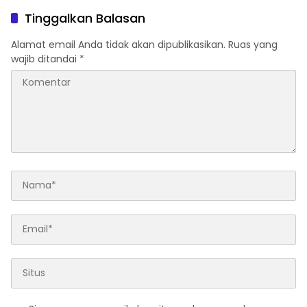
Pematangsiantar
usulan Warga Patam
Tinggalkan Balasan
Indah Minta Jalan,
Ambulans, dan Sarana
Alamat email Anda tidak akan dipublikasikan.
Ruas yang
Olahraga
wajib ditandai
*