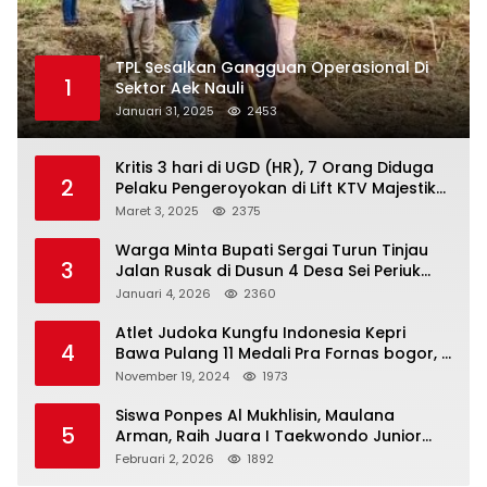
TPL Sesalkan Gangguan Operasional Di
1
Sektor Aek Nauli
Januari 31, 2025
2453
Kritis 3 hari di UGD (HR), 7 Orang Diduga
2
Pelaku Pengeroyokan di Lift KTV Majestik
Melenggang Bebas, Kantor Hukum JAP
Maret 3, 2025
2375
Pertanyakan Kinerja Polresta
Tanjungpinang
Warga Minta Bupati Sergai Turun Tinjau
3
Jalan Rusak di Dusun 4 Desa Sei Periuk
Serdang Bedagai
Januari 4, 2026
2360
Atlet Judoka Kungfu Indonesia Kepri
4
Bawa Pulang 11 Medali Pra Fornas bogor, 3
Emas dan 8 Perunggu.
November 19, 2024
1973
Siswa Ponpes Al Mukhlisin, Maulana
5
Arman, Raih Juara I Taekwondo Junior
Putra di Riau National Championship 2026
Februari 2, 2026
1892