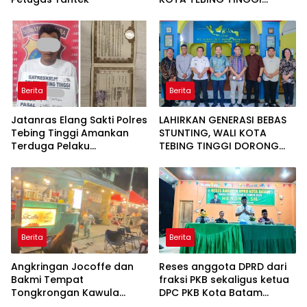
APRESIASI PENURUNAN
STUNTING
Berita
Berita
Jatanras Elang Sakti Polres
LAHIRKAN GENERASI BEBAS
Tebing Tinggi Amankan
STUNTING, WALI KOTA
Terduga Pelaku
TEBING TINGGI DORONG
Penggelapan Sepeda
OPTIMALISASI SP3 CATIN
Motor
Berita
Berita
Angkringan Jocoffe dan
Reses anggota DPRD dari
Bakmi Tempat
fraksi PKB sekaligus ketua
Tongkrongan Kawula
DPC PKB Kota Batam
Muda dan Orangtua di
Hendrik S.H., Tampung