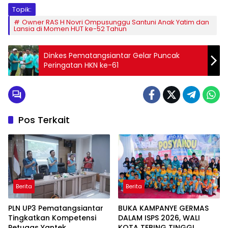
Topik:
Owner RAS H Novri Ompusunggu Santuni Anak Yatim dan
Lansia di Momen HUT ke-52 Tahun
Dinkes Pematangsiantar Gelar Puncak
Peringatan HKN ke-61
Pos Terkait
Berita
Berita
PLN UP3 Pematangsiantar
BUKA KAMPANYE GERMAS
Tingkatkan Kompetensi
DALAM ISPS 2026, WALI
Petugas Yantek
KOTA TEBING TINGGI