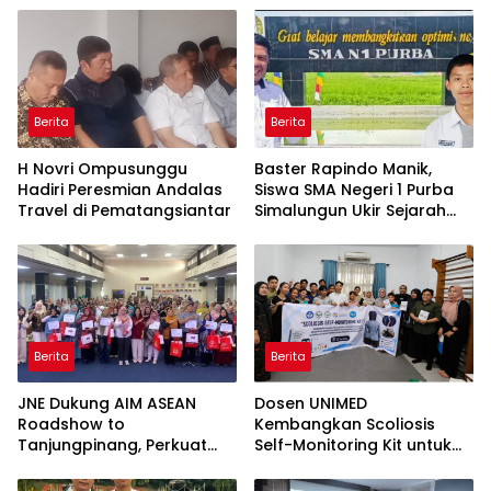
Berita
Berita
H Novri Ompusunggu
Baster Rapindo Manik,
Hadiri Peresmian Andalas
Siswa SMA Negeri 1 Purba
Travel di Pematangsiantar
Simalungun Ukir Sejarah
Lolos OSN Tingkat Nasional
Berita
Berita
JNE Dukung AIM ASEAN
Dosen UNIMED
Roadshow to
Kembangkan Scoliosis
Tanjungpinang, Perkuat
Self-Monitoring Kit untuk
Daya Saing UMKM melalui
Dukung Pemantauan
Pemanfaatan Teknologi AI
Mandiri Pasien Scoliosis