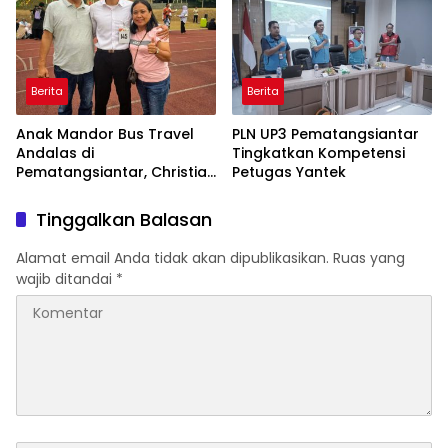
Berita
Berita
Anak Mandor Bus Travel
PLN UP3 Pematangsiantar
Andalas di
Tingkatkan Kompetensi
Pematangsiantar, Christian
Petugas Yantek
Antonio Sirait Lulus Akmil
AD 2026
Tinggalkan Balasan
Alamat email Anda tidak akan dipublikasikan.
Ruas yang
wajib ditandai
*