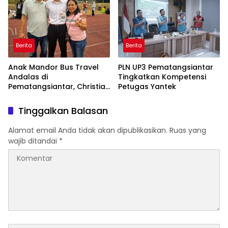
Berita
Berita
Anak Mandor Bus Travel
PLN UP3 Pematangsiantar
Andalas di
Tingkatkan Kompetensi
Pematangsiantar, Christian
Petugas Yantek
Antonio Sirait Lulus Akmil
AD 2026
Tinggalkan Balasan
Alamat email Anda tidak akan dipublikasikan.
Ruas yang
wajib ditandai
*