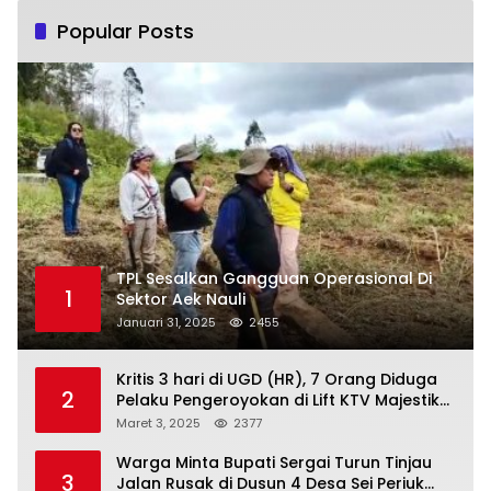
Popular Posts
TPL Sesalkan Gangguan Operasional Di
1
Sektor Aek Nauli
Januari 31, 2025
2455
Kritis 3 hari di UGD (HR), 7 Orang Diduga
2
Pelaku Pengeroyokan di Lift KTV Majestik
Melenggang Bebas, Kantor Hukum JAP
Maret 3, 2025
2377
Pertanyakan Kinerja Polresta
Tanjungpinang
Warga Minta Bupati Sergai Turun Tinjau
3
Jalan Rusak di Dusun 4 Desa Sei Periuk