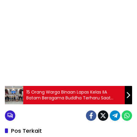
15 Orang Warga Binaan Lapas Kelas IIA
Batam Beragama Buddha Terharu Saat
Terima Remisi Khusus Hari Raya Waisak 2570
BE Tahu 2026
Pos Terkait