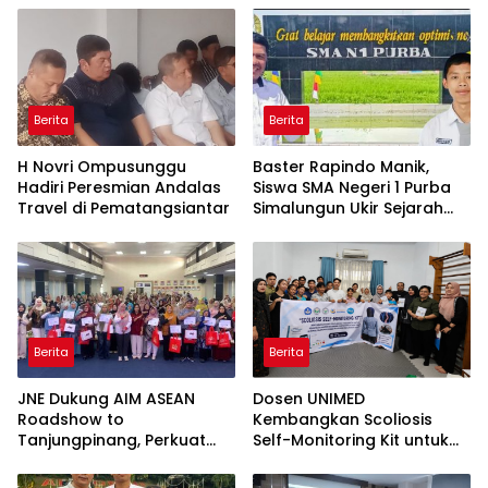
Berita
Berita
H Novri Ompusunggu
Baster Rapindo Manik,
Hadiri Peresmian Andalas
Siswa SMA Negeri 1 Purba
Travel di Pematangsiantar
Simalungun Ukir Sejarah
Lolos OSN Tingkat Nasional
Berita
Berita
JNE Dukung AIM ASEAN
Dosen UNIMED
Roadshow to
Kembangkan Scoliosis
Tanjungpinang, Perkuat
Self-Monitoring Kit untuk
Daya Saing UMKM melalui
Dukung Pemantauan
Pemanfaatan Teknologi AI
Mandiri Pasien Scoliosis