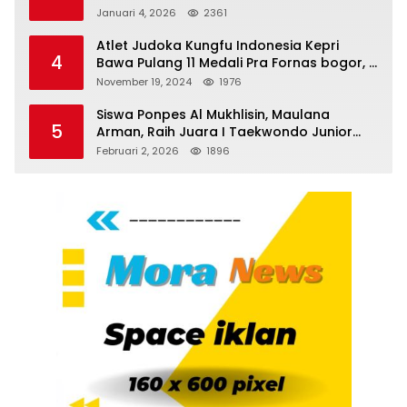
Serdang Bedagai
Januari 4, 2026
2361
Atlet Judoka Kungfu Indonesia Kepri
4
Bawa Pulang 11 Medali Pra Fornas bogor, 3
Emas dan 8 Perunggu.
November 19, 2024
1976
Siswa Ponpes Al Mukhlisin, Maulana
5
Arman, Raih Juara I Taekwondo Junior
Putra di Riau National Championship 2026
Februari 2, 2026
1896