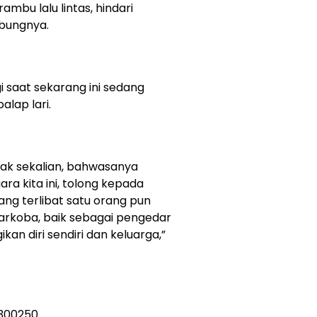
mbu lalu lintas, hindari
mbungnya.
gi saat sekarang ini sedang
lap lari.
k sekalian, bahwasanya
gara kita ini, tolong kepada
ang terlibat satu orang pun
arkoba, baik sebagai pengedar
n diri sendiri dan keluarga,”