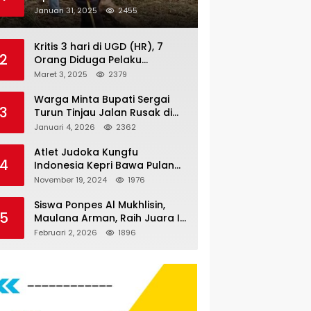
Nauli
Januari 31, 2025
2455
Kritis 3 hari di UGD (HR), 7
2
Orang Diduga Pelaku
Pengeroyokan di Lift KTV
Maret 3, 2025
2379
Majestik Melenggang Bebas,
Kantor Hukum JAP
Warga Minta Bupati Sergai
3
Pertanyakan Kinerja Polresta
Turun Tinjau Jalan Rusak di
Tanjungpinang
Dusun 4 Desa Sei Periuk
Januari 4, 2026
2362
Serdang Bedagai
Atlet Judoka Kungfu
4
Indonesia Kepri Bawa Pulang
11 Medali Pra Fornas bogor, 3
November 19, 2024
1976
Emas dan 8 Perunggu.
Siswa Ponpes Al Mukhlisin,
5
Maulana Arman, Raih Juara I
Taekwondo Junior Putra di
Februari 2, 2026
1896
Riau National Championship
2026