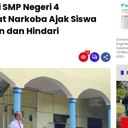
 SMP Negeri 4
at Narkoba Ajak Siswa
in dan Hindari
Gunawa
Enginee
Solutio
CP/Wha
141
6150