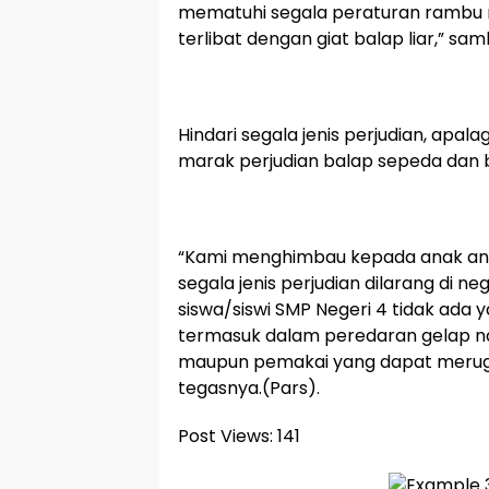
mematuhi segala peraturan rambu ra
terlibat dengan giat balap liar,” sa
Hindari segala jenis perjudian, apala
marak perjudian balap sepeda dan ba
“Kami menghimbau kepada anak ana
segala jenis perjudian dilarang di ne
siswa/siswi SMP Negeri 4 tidak ada y
termasuk dalam peredaran gelap n
maupun pemakai yang dapat merugika
tegasnya.(Pars).
Post Views:
141