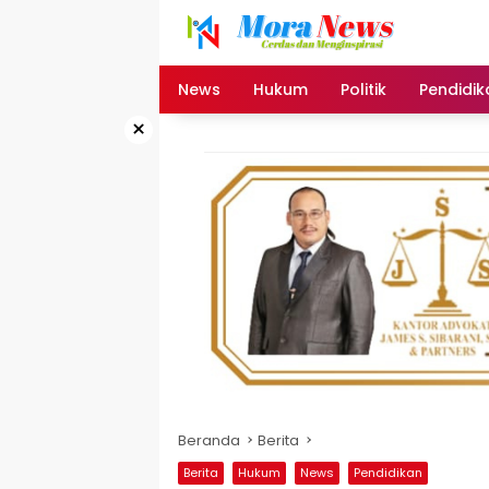
Langsung
ke
konten
News
Hukum
Politik
Pendidik
×
Beranda
Berita
Berita
Hukum
News
Pendidikan