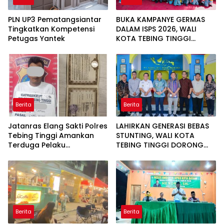
PLN UP3 Pematangsiantar
BUKA KAMPANYE GERMAS
Tingkatkan Kompetensi
DALAM ISPS 2026, WALI
Petugas Yantek
KOTA TEBING TINGGI
APRESIASI PENURUNAN
STUNTING
Berita
Berita
Jatanras Elang Sakti Polres
LAHIRKAN GENERASI BEBAS
Tebing Tinggi Amankan
STUNTING, WALI KOTA
Terduga Pelaku
TEBING TINGGI DORONG
Penggelapan Sepeda
OPTIMALISASI SP3 CATIN
Motor
Berita
Berita