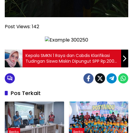
Post Views:
142
Kepala SMKN 1 Raya dan Cabdis Klarifikasi
Tudingan Siswa Miskin Dipungut SPP Rp.200
Ribu per Tahun
Pos Terkait
Berita
Berita