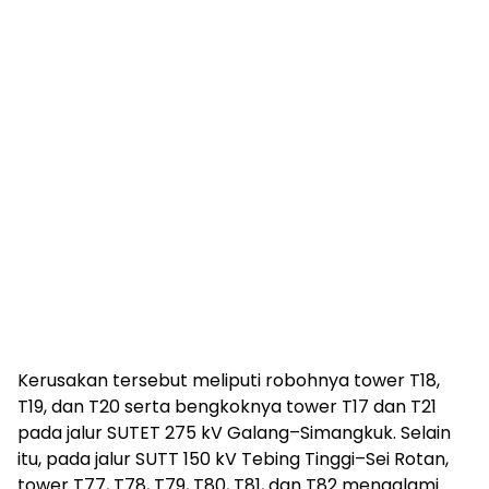
Kerusakan tersebut meliputi robohnya tower T18,
T19, dan T20 serta bengkoknya tower T17 dan T21
pada jalur SUTET 275 kV Galang–Simangkuk. Selain
itu, pada jalur SUTT 150 kV Tebing Tinggi–Sei Rotan,
tower T77, T78, T79, T80, T81, dan T82 mengalami