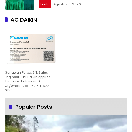
Patam Indah Minta Jalan, Ambulans, dan
Berita
Agustus 6, 2026
Sarana Olahraga
AC DAIKIN
Gunawan Purba, S.T. Sales
Engineer – PT Daikin Applied
Solutions Indonesia 📞
CP/WhatsApp: +62 811-622-
6150
Popular Posts