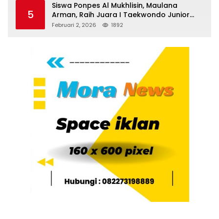
Siswa Ponpes Al Mukhlisin, Maulana
5
Arman, Raih Juara I Taekwondo Junior
Putra di Riau National Championship 2026
Februari 2, 2026
1892