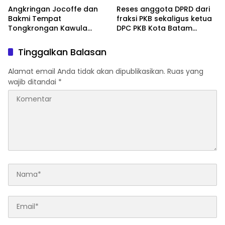
Angkringan Jocoffe dan
Reses anggota DPRD dari
Bakmi Tempat
fraksi PKB sekaligus ketua
Tongkrongan Kawula
DPC PKB Kota Batam
Muda dan Orangtua di
Hendrik S.H., Tampung
Pematangsiantar
usulan Warga Patam
Tinggalkan Balasan
Indah Minta Jalan,
Ambulans, dan Sarana
Alamat email Anda tidak akan dipublikasikan.
Ruas yang
Olahraga
wajib ditandai
*