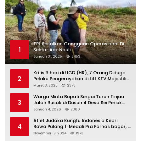
TPL Sesalkan Gangguan Operasional Di
1
Sektor Aek Nauli
Januari 31, 2025
2453
Kritis 3 hari di UGD (HR), 7 Orang Diduga
2
Pelaku Pengeroyokan di Lift KTV Majestik
Melenggang Bebas, Kantor Hukum JAP
Maret 3, 2025
2375
Pertanyakan Kinerja Polresta
Tanjungpinang
Warga Minta Bupati Sergai Turun Tinjau
3
Jalan Rusak di Dusun 4 Desa Sei Periuk
Serdang Bedagai
Januari 4, 2026
2360
Atlet Judoka Kungfu Indonesia Kepri
4
Bawa Pulang 11 Medali Pra Fornas bogor, 3
Emas dan 8 Perunggu.
November 19, 2024
1973