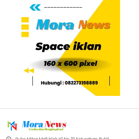
Ruko Mitra Mall blok H1 No 19 Kelurahan Bukit