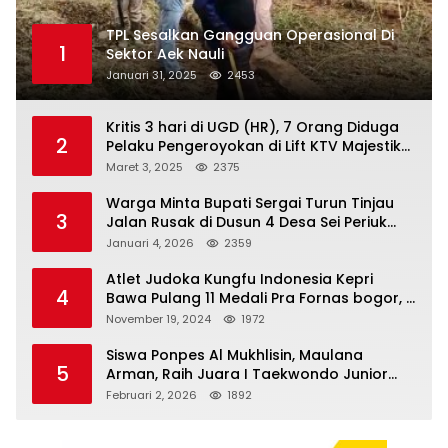
TPL Sesalkan Gangguan Operasional Di
1
Sektor Aek Nauli
Januari 31, 2025
2453
Kritis 3 hari di UGD (HR), 7 Orang Diduga
2
Pelaku Pengeroyokan di Lift KTV Majestik
Melenggang Bebas, Kantor Hukum JAP
Maret 3, 2025
2375
Pertanyakan Kinerja Polresta
Tanjungpinang
Warga Minta Bupati Sergai Turun Tinjau
3
Jalan Rusak di Dusun 4 Desa Sei Periuk
Serdang Bedagai
Januari 4, 2026
2359
Atlet Judoka Kungfu Indonesia Kepri
4
Bawa Pulang 11 Medali Pra Fornas bogor, 3
Emas dan 8 Perunggu.
November 19, 2024
1972
Siswa Ponpes Al Mukhlisin, Maulana
5
Arman, Raih Juara I Taekwondo Junior
Putra di Riau National Championship 2026
Februari 2, 2026
1892