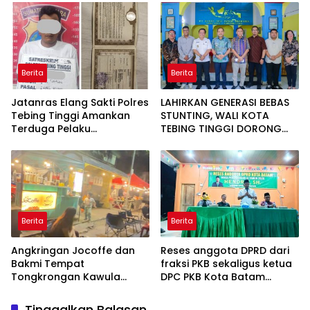
STUNTING
Berita
Berita
Jatanras Elang Sakti Polres
LAHIRKAN GENERASI BEBAS
Tebing Tinggi Amankan
STUNTING, WALI KOTA
Terduga Pelaku
TEBING TINGGI DORONG
Penggelapan Sepeda
OPTIMALISASI SP3 CATIN
Motor
Berita
Berita
Angkringan Jocoffe dan
Reses anggota DPRD dari
Bakmi Tempat
fraksi PKB sekaligus ketua
Tongkrongan Kawula
DPC PKB Kota Batam
Muda dan Orangtua di
Hendrik S.H., Tampung
Pematangsiantar
usulan Warga Patam
Tinggalkan Balasan