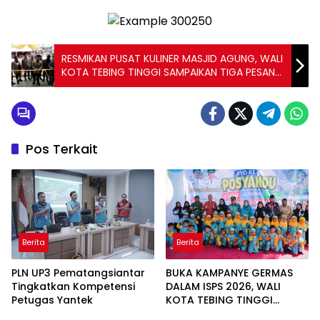
RESMIKAN PUSAT KULINER MASJID AGUNG, WALI
KOTA TEBING TINGGI SAMPAIKAN TIGA PESAN
UTAMA KEPADA PELAKU UMKM DAN
PENGUNJUNG
Pos Terkait
Berita
Berita
PLN UP3 Pematangsiantar
BUKA KAMPANYE GERMAS
Tingkatkan Kompetensi
DALAM ISPS 2026, WALI
Petugas Yantek
KOTA TEBING TINGGI
APRESIASI PENURUNAN