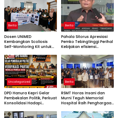
Berita
Berita
Dosen UNIMED
Pahala Sitorus Apresiasi
Kembangkan Scoliosis
Pemko Tebingtinggi Perihal
Self-Monitoring Kit untuk
Kebijakan efisiensi
Dukung Pemantauan
Anggaran
Mandiri Pasien Scoliosis
Uncategorized
Berita
DPD Hanura Kepri Gelar
RSMT Horas Insani dan
Pembekalan Politik, Perkuat
Murni Teguh Memorial
Konsolidasi Hadapi
Hospital Raih Penghargaan
Verifikasi Partai Menuju
Internasional WSO Angels
Pemilu 2029
Awards Diamond Status