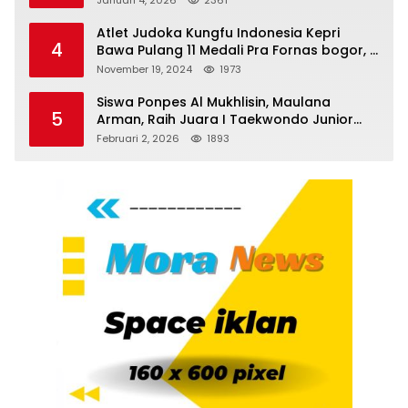
Januari 4, 2026
2361
Atlet Judoka Kungfu Indonesia Kepri
4
Bawa Pulang 11 Medali Pra Fornas bogor, 3
Emas dan 8 Perunggu.
November 19, 2024
1973
Siswa Ponpes Al Mukhlisin, Maulana
5
Arman, Raih Juara I Taekwondo Junior
Putra di Riau National Championship 2026
Februari 2, 2026
1893