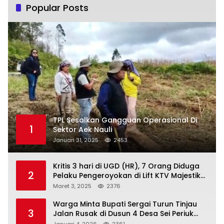
Popular Posts
TPL Sesalkan Gangguan Operasional Di
1
Sektor Aek Nauli
Januari 31, 2025
2453
Kritis 3 hari di UGD (HR), 7 Orang Diduga
2
Pelaku Pengeroyokan di Lift KTV Majestik
Melenggang Bebas, Kantor Hukum JAP
Maret 3, 2025
2376
Pertanyakan Kinerja Polresta
Tanjungpinang
Warga Minta Bupati Sergai Turun Tinjau
3
Jalan Rusak di Dusun 4 Desa Sei Periuk
Serdang Bedagai