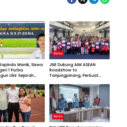
Berita
Rapindo Manik, Siswa
JNE Dukung AIM ASEAN
eri 1 Purba
Roadshow to
gun Ukir Sejarah
Tanjungpinang, Perkuat
SN Tingkat Nasional
Daya Saing UMKM melalui
Pemanfaatan Teknologi AI
Berita