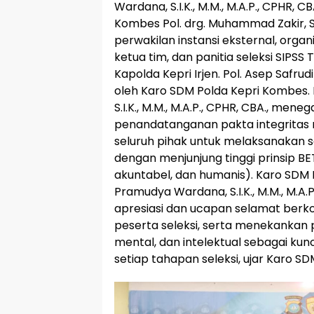
Wardana, S.I.K., M.M., M.A.P., CPHR, 
Kombes Pol. drg. Muhammad Zakir, S.H
perwakilan instansi eksternal, organi
ketua tim, dan panitia seleksi SIPS
Kapolda Kepri Irjen. Pol. Asep Safrudin
oleh Karo SDM Polda Kepri Kombes.
S.I.K., M.M., M.A.P., CPHR, CBA., men
penandatanganan pakta integritas 
seluruh pihak untuk melaksanakan s
dengan menjunjung tinggi prinsip BE
akuntabel, dan humanis). Karo SDM 
Pramudya Wardana, S.I.K., M.M., M.A
apresiasi dan ucapan selamat berk
peserta seleksi, serta menekankan p
mental, dan intelektual sebagai ku
setiap tahapan seleksi, ujar Karo SD