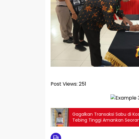
Post Views:
251
Gagalkan Transaksi Sabu di Ko
Tebing Tinggi Amankan Seor