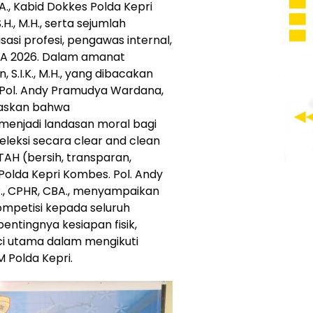
CBA., Kabid Dokkes Polda Kepri
., M.H., serta sejumlah
sasi profesi, pengawas internal,
S TA 2026. Dalam amanat
, S.I.K., M.H., yang dibacakan
 Pol. Andy Pramudya Wardana,
egaskan bahwa
menjadi landasan moral bagi
eleksi secara clear and clean
TAH (bersih, transparan,
Polda Kepri Kombes. Pol. Andy
.P., CPHR, CBA., menyampaikan
ompetisi kepada seluruh
entingnya kesiapan fisik,
nci utama dalam mengikuti
M Polda Kepri.