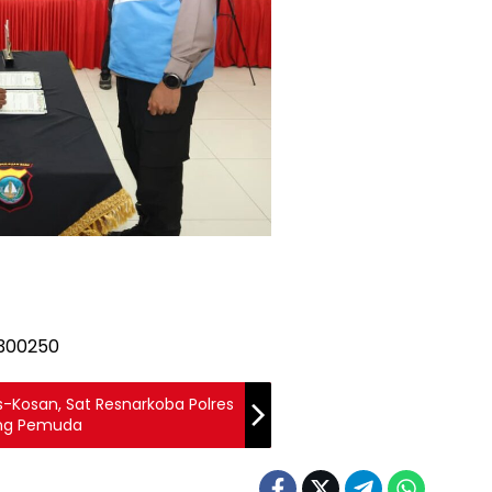
s-Kosan, Sat Resnarkoba Polres
ang Pemuda