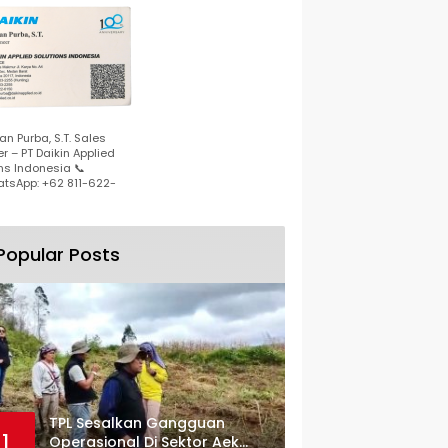
n Purba, S.T. Sales
r – PT Daikin Applied
ns Indonesia 📞
tsApp: +62 811-622-
Popular Posts
TPL Sesalkan Gangguan
1
Operasional Di Sektor Aek