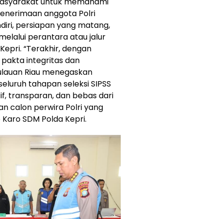
 masyarakat untuk memahami
penerimaan anggota Polri
diri, persiapan yang matang,
melalui perantara atau jalur
Kepri. “Terakhir, dengan
akta integritas dan
ulauan Riau menegaskan
luruh tahapan seleksi SIPSS
f, transparan, dan bebas dari
n calon perwira Polri yang
p Karo SDM Polda Kepri.