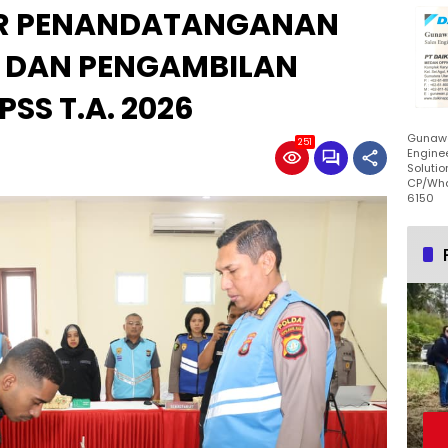
AR PENANDATANGANAN
S DAN PENGAMBILAN
PSS T.A. 2026
Gunawa
251
Enginee
Solutio
CP/Wha
6150