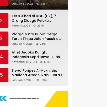
Nauli
Januari 31, 2025
2454
Kritis 3 hari di UGD (HR), 7
2
Orang Diduga Pelaku
Pengeroyokan di Lift KTV
Maret 3, 2025
2376
Majestik Melenggang Bebas,
Kantor Hukum JAP
Warga Minta Bupati Sergai
3
Pertanyakan Kinerja Polresta
Turun Tinjau Jalan Rusak di
Tanjungpinang
Dusun 4 Desa Sei Periuk
Januari 4, 2026
2361
Serdang Bedagai
Atlet Judoka Kungfu
4
Indonesia Kepri Bawa Pulang
11 Medali Pra Fornas bogor, 3
November 19, 2024
1975
Emas dan 8 Perunggu.
Siswa Ponpes Al Mukhlisin,
5
Maulana Arman, Raih Juara I
Taekwondo Junior Putra di
Februari 2, 2026
1894
Riau National Championship
2026