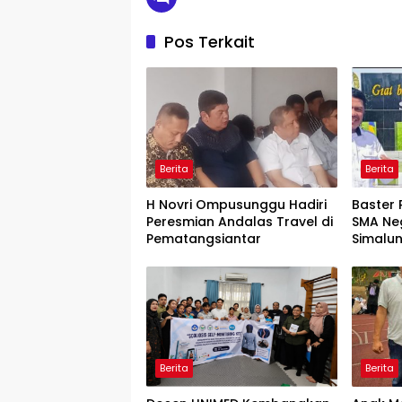
Pos Terkait
Berita
Berita
H Novri Ompusunggu Hadiri
Baster 
Peresmian Andalas Travel di
SMA Neg
Pematangsiantar
Simalun
Lolos O
Berita
Berita