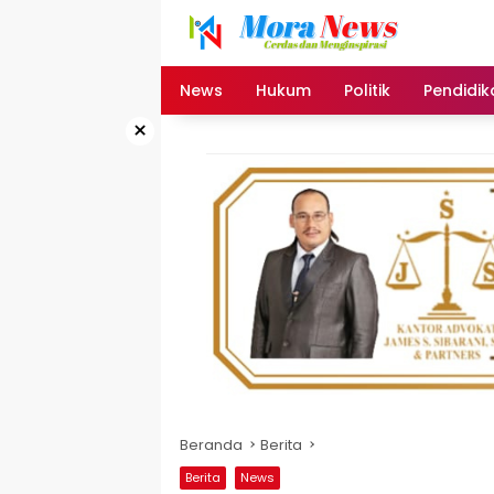
Langsung
ke
konten
News
Hukum
Politik
Pendidik
×
Beranda
Berita
Berita
News