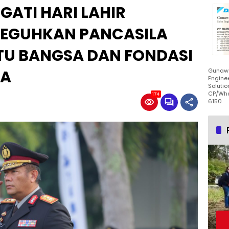
GATI HARI LAHIR
 TEGUHKAN PANCASILA
TU BANGSA DAN FONDASI
IA
Gunawa
Enginee
Solutio
CP/Wha
174
6150