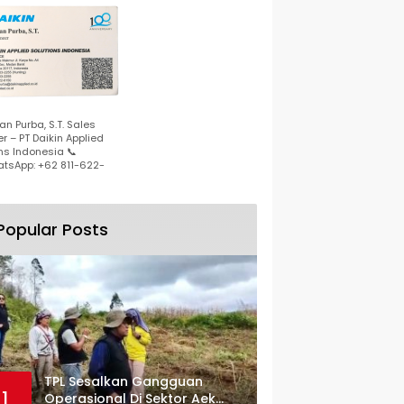
n Purba, S.T. Sales
r – PT Daikin Applied
ns Indonesia 📞
tsApp: +62 811-622-
Popular Posts
TPL Sesalkan Gangguan
1
Operasional Di Sektor Aek