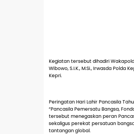
‎Kegiatan tersebut dihadiri Wakapold
Wibowo, S.I.K., M.Si., Irwasda Polda 
Kepri.
‎Peringatan Hari Lahir Pancasila T
“Pancasila Pemersatu Bangsa, Fond
tersebut menegaskan peran Pancasi
sekaligus perekat persatuan bang
tantangan global.