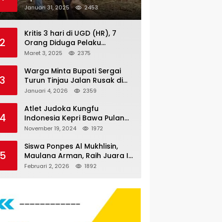
Nauli
Januari 31, 2025
2453
Kritis 3 hari di UGD (HR), 7
2
Orang Diduga Pelaku
Pengeroyokan di Lift KTV
Maret 3, 2025
2375
Majestik Melenggang Bebas,
Kantor Hukum JAP
Warga Minta Bupati Sergai
3
Pertanyakan Kinerja Polresta
Turun Tinjau Jalan Rusak di
Tanjungpinang
Dusun 4 Desa Sei Periuk
Januari 4, 2026
2359
Serdang Bedagai
Atlet Judoka Kungfu
4
Indonesia Kepri Bawa Pulang
11 Medali Pra Fornas bogor, 3
November 19, 2024
1972
Emas dan 8 Perunggu.
Siswa Ponpes Al Mukhlisin,
5
Maulana Arman, Raih Juara I
Taekwondo Junior Putra di
Februari 2, 2026
1892
Riau National Championship
2026