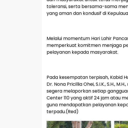
toleransi, serta bersama-sama men
yang aman dan kondusif di Kepulauan
‎Melalui momentum Hari Lahir Pancasi
memperkuat komitmen menjaga per
pelayanan kepada masyarakat.
‎Pada kesempatan terpisah, Kabid H
Dr. Nona Pricillia Ohei, S.I.K., S.H.,
segera melaporkan setiap gangguan
Center 110 yang aktif 24 jam atau mel
guna mendapatkan pelayanan kepol
terpadu.(Red)