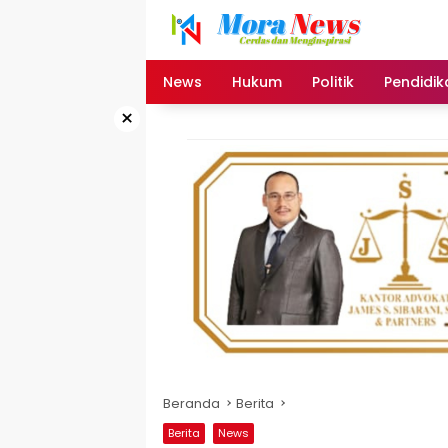
Langsung
ke
konten
News
Hukum
Politik
Pendidik
×
Beranda
Berita
Berita
News