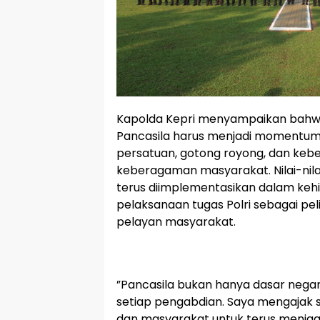
‎Kapolda Kepri menyampaikan bahwa
Pancasila harus menjadi momentum 
persatuan, gotong royong, dan keb
keberagaman masyarakat. Nilai-nila
terus diimplementasikan dalam keh
pelaksanaan tugas Polri sebagai pe
pelayan masyarakat.
‎”Pancasila bukan hanya dasar nega
setiap pengabdian. Saya mengajak s
dan masyarakat untuk terus menja