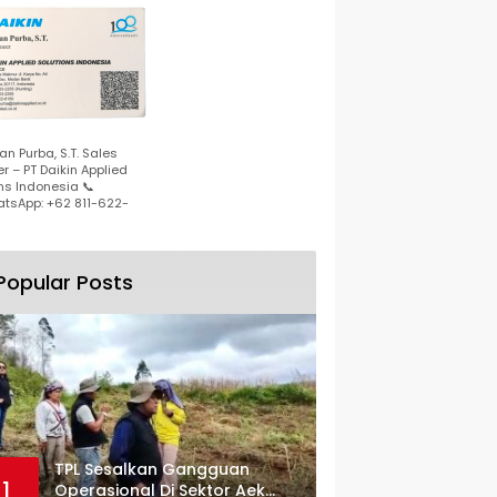
n Purba, S.T. Sales
r – PT Daikin Applied
ns Indonesia 📞
tsApp: +62 811-622-
Popular Posts
TPL Sesalkan Gangguan
1
Operasional Di Sektor Aek