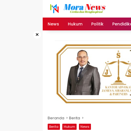
Langsung
ke
konten
News
Hukum
Politik
Pendidik
×
Beranda
Berita
Berita
Hukum
News