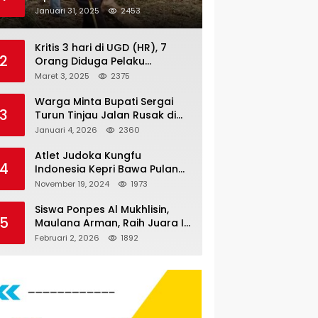
Nauli
Januari 31, 2025
2453
Kritis 3 hari di UGD (HR), 7
2
Orang Diduga Pelaku
Pengeroyokan di Lift KTV
Maret 3, 2025
2375
Majestik Melenggang Bebas,
Kantor Hukum JAP
Warga Minta Bupati Sergai
3
Pertanyakan Kinerja Polresta
Turun Tinjau Jalan Rusak di
Tanjungpinang
Dusun 4 Desa Sei Periuk
Januari 4, 2026
2360
Serdang Bedagai
Atlet Judoka Kungfu
4
Indonesia Kepri Bawa Pulang
11 Medali Pra Fornas bogor, 3
November 19, 2024
1973
Emas dan 8 Perunggu.
Siswa Ponpes Al Mukhlisin,
5
Maulana Arman, Raih Juara I
Taekwondo Junior Putra di
Februari 2, 2026
1892
Riau National Championship
2026