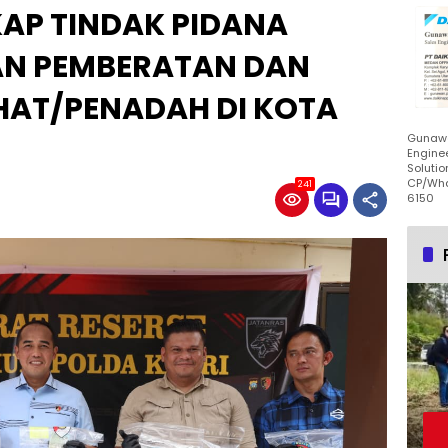
KAP TINDAK PIDANA
AN PEMBERATAN DAN
AT/PENADAH DI KOTA
Gunawa
Enginee
Solutio
CP/Wha
241
6150