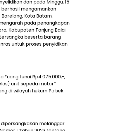
yelidikan dan pada Minggu, 15
IB berhasil mengamankan
 Barelang, Kota Batam.
 mengarah pada penangkapan
ro, Kabupaten Tanjung Balai
 tersangka beserta barang
anras untuk proses penyidikan
 *uang tunai Rp4.075.000,-,
elas) unit sepeda motor*
ang di wilayah hukum Polsek
a dipersangkakan melanggar
Nomor 1 Tahun 2023 tentang