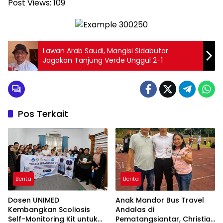
Post Views:
109
Lawan Arab Saudi, Mangisi Sidabutar
Jagokan Tanjung Verde Unggul 2-1
Pos Terkait
Berita
Berita
Dosen UNIMED
Anak Mandor Bus Travel
Kembangkan Scoliosis
Andalas di
Self-Monitoring Kit untuk
Pematangsiantar, Christian