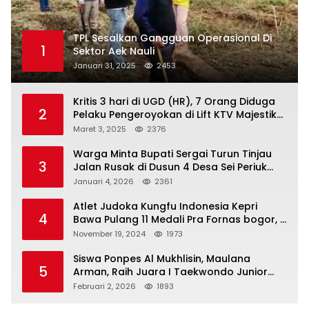
TPL Sesalkan Gangguan Operasional Di
1
Sektor Aek Nauli
Januari 31, 2025
2453
Kritis 3 hari di UGD (HR), 7 Orang Diduga
2
Pelaku Pengeroyokan di Lift KTV Majestik
Melenggang Bebas, Kantor Hukum JAP
Maret 3, 2025
2376
Pertanyakan Kinerja Polresta
Tanjungpinang
Warga Minta Bupati Sergai Turun Tinjau
3
Jalan Rusak di Dusun 4 Desa Sei Periuk
Serdang Bedagai
Januari 4, 2026
2361
Atlet Judoka Kungfu Indonesia Kepri
4
Bawa Pulang 11 Medali Pra Fornas bogor, 3
Emas dan 8 Perunggu.
November 19, 2024
1973
Siswa Ponpes Al Mukhlisin, Maulana
5
Arman, Raih Juara I Taekwondo Junior
Putra di Riau National Championship 2026
Februari 2, 2026
1893