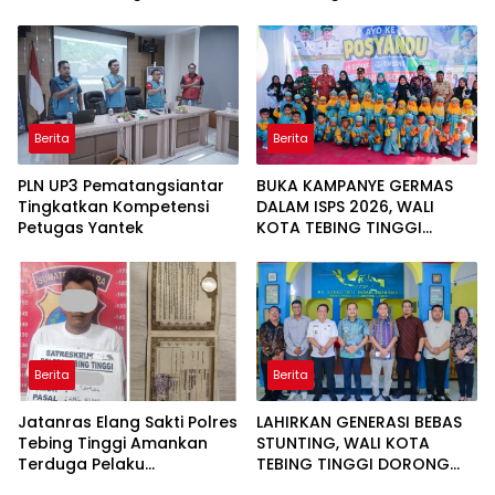
Dukung Pemantauan
Antonio Sirait Lulus Akmil
Mandiri Pasien Scoliosis
AD 2026
Berita
Berita
PLN UP3 Pematangsiantar
BUKA KAMPANYE GERMAS
Tingkatkan Kompetensi
DALAM ISPS 2026, WALI
Petugas Yantek
KOTA TEBING TINGGI
APRESIASI PENURUNAN
STUNTING
Berita
Berita
Jatanras Elang Sakti Polres
LAHIRKAN GENERASI BEBAS
Tebing Tinggi Amankan
STUNTING, WALI KOTA
Terduga Pelaku
TEBING TINGGI DORONG
Penggelapan Sepeda
OPTIMALISASI SP3 CATIN