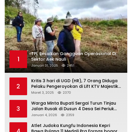
TPL Sesalkan Gangguan Operasional Di
1
Sektor Aek Nauli
Januari 31, 2025
2451
Kritis 3 hari di UGD (HR), 7 Orang Diduga
2
Pelaku Pengeroyokan di Lift KTV Majestik
Melenggang Bebas, Kantor Hukum JAP
Maret 3, 2025
2370
Pertanyakan Kinerja Polresta
Tanjungpinang
Warga Minta Bupati Sergai Turun Tinjau
3
Jalan Rusak di Dusun 4 Desa Sei Periuk
Serdang Bedagai
Januari 4, 2026
2359
Atlet Judoka Kungfu Indonesia Kepri
4
Bawa Pulang 11 Medali Pra Fornas bogor, 3