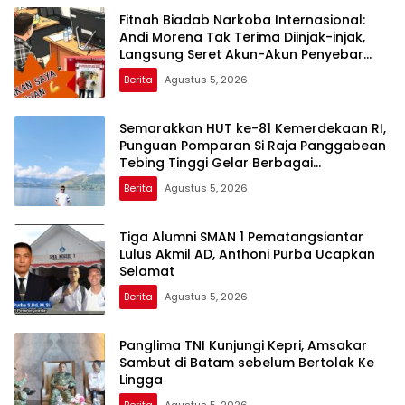
Fitnah Biadab Narkoba Internasional:
Andi Morena Tak Terima Diinjak-injak,
Langsung Seret Akun-Akun Penyebar
Hoaks ke Polda Kepri!
Berita
Agustus 5, 2026
Semarakkan HUT ke-81 Kemerdekaan RI,
Punguan Pomparan Si Raja Panggabean
Tebing Tinggi Gelar Berbagai
Perlombaan
Berita
Agustus 5, 2026
Tiga Alumni SMAN 1 Pematangsiantar
Lulus Akmil AD, Anthoni Purba Ucapkan
Selamat
Berita
Agustus 5, 2026
Panglima TNI Kunjungi Kepri, Amsakar
Sambut di Batam sebelum Bertolak Ke
Lingga