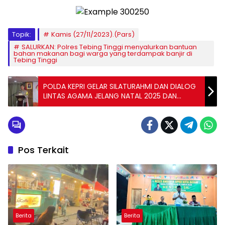
Topik:
Kamis (27/11/2023).(Pars)
SALURKAN: Polres Tebing Tinggi menyalurkan bantuan
bahan makanan bagi warga yang terdampak banjir di
Tebing Tinggi
POLDA KEPRI GELAR SILATURAHMI DAN DIALOG
LINTAS AGAMA JELANG NATAL 2025 DAN
TAHUN BARU 2026
Pos Terkait
Berita
Berita