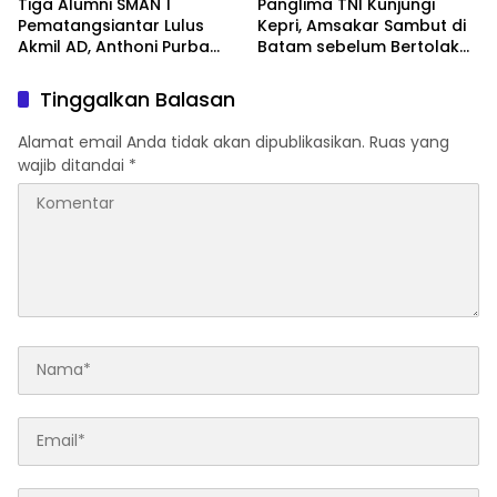
Tiga Alumni SMAN 1
Panglima TNI Kunjungi
Pematangsiantar Lulus
Kepri, Amsakar Sambut di
Akmil AD, Anthoni Purba
Batam sebelum Bertolak
Ucapkan Selamat
Ke Lingga
Tinggalkan Balasan
Alamat email Anda tidak akan dipublikasikan.
Ruas yang
wajib ditandai
*