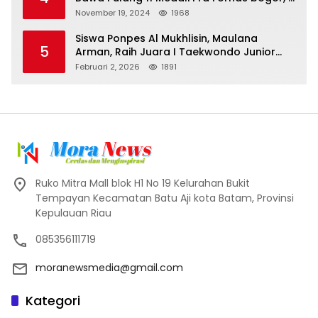
Emas dan 8 Perunggu.
November 19, 2024
1968
Siswa Ponpes Al Mukhlisin, Maulana
5
Arman, Raih Juara I Taekwondo Junior
Putra di Riau National Championship 2026
Februari 2, 2026
1891
Ruko Mitra Mall blok H1 No 19 Kelurahan Bukit
Tempayan Kecamatan Batu Aji kota Batam, Provinsi
Kepulauan Riau
085356111719
moranewsmedia@gmail.com
Kategori