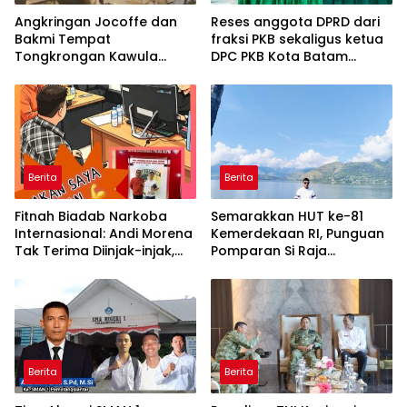
Angkringan Jocoffe dan
Reses anggota DPRD dari
Bakmi Tempat
fraksi PKB sekaligus ketua
Tongkrongan Kawula
DPC PKB Kota Batam
Muda dan Orangtua di
Hendrik S.H., Tampung
Pematangsiantar
usulan Warga Patam
Indah Minta Jalan,
Ambulans, dan Sarana
Olahraga
Berita
Berita
Fitnah Biadab Narkoba
Semarakkan HUT ke-81
Internasional: Andi Morena
Kemerdekaan RI, Punguan
Tak Terima Diinjak-injak,
Pomparan Si Raja
Langsung Seret Akun-Akun
Panggabean Tebing Tinggi
Penyebar Hoaks ke Polda
Gelar Berbagai
Kepri!
Perlombaan
Berita
Berita