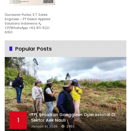
Gunawan Purba, S.T. Sales
Engineer – PT Daikin Applied
Solutions Indonesia 📞
CP/WhatsApp: +62 811-622-
6150
Popular Posts
TPL Sesalkan Gangguan Operasional Di
1
Sektor Aek Nauli
Januari 31, 2025
2453