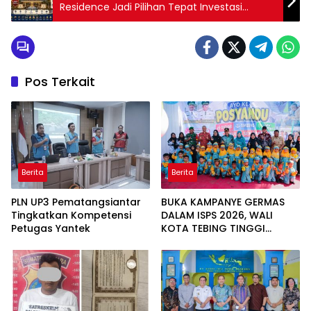
Residence Jadi Pilihan Tepat Investasi
Properti Masa Depan
Pos Terkait
Berita
Berita
PLN UP3 Pematangsiantar
BUKA KAMPANYE GERMAS
Tingkatkan Kompetensi
DALAM ISPS 2026, WALI
Petugas Yantek
KOTA TEBING TINGGI
APRESIASI PENURUNAN
STUNTING