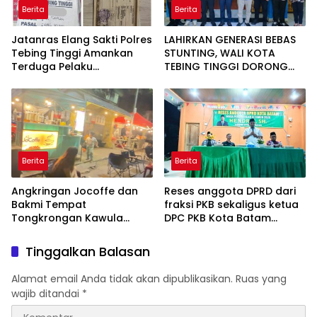
Berita
Berita
Jatanras Elang Sakti Polres
LAHIRKAN GENERASI BEBAS
Tebing Tinggi Amankan
STUNTING, WALI KOTA
Terduga Pelaku
TEBING TINGGI DORONG
Penggelapan Sepeda
OPTIMALISASI SP3 CATIN
Motor
Berita
Berita
Angkringan Jocoffe dan
Reses anggota DPRD dari
Bakmi Tempat
fraksi PKB sekaligus ketua
Tongkrongan Kawula
DPC PKB Kota Batam
Muda dan Orangtua di
Hendrik S.H., Tampung
Pematangsiantar
usulan Warga Patam
Tinggalkan Balasan
Indah Minta Jalan,
Ambulans, dan Sarana
Alamat email Anda tidak akan dipublikasikan.
Ruas yang
Olahraga
wajib ditandai
*