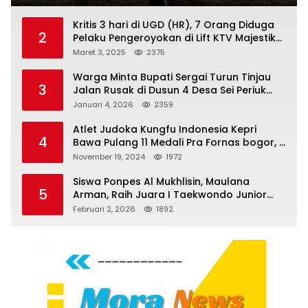
Kritis 3 hari di UGD (HR), 7 Orang Diduga
2
Pelaku Pengeroyokan di Lift KTV Majestik
Melenggang Bebas, Kantor Hukum JAP
Maret 3, 2025
2375
Pertanyakan Kinerja Polresta
Tanjungpinang
Warga Minta Bupati Sergai Turun Tinjau
3
Jalan Rusak di Dusun 4 Desa Sei Periuk
Serdang Bedagai
Januari 4, 2026
2359
Atlet Judoka Kungfu Indonesia Kepri
4
Bawa Pulang 11 Medali Pra Fornas bogor, 3
Emas dan 8 Perunggu.
November 19, 2024
1972
Siswa Ponpes Al Mukhlisin, Maulana
5
Arman, Raih Juara I Taekwondo Junior
Putra di Riau National Championship 2026
Februari 2, 2026
1892