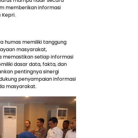
 harus mampu hadir secara
alam memberikan informasi
Kepri.
a humas memiliki tanggung
cayaan masyarakat,
rta memastikan setiap informasi
liki dasar data, fakta, dan
kankan pentingnya sinergi
endukung penyampaian informasi
ada masyarakat.