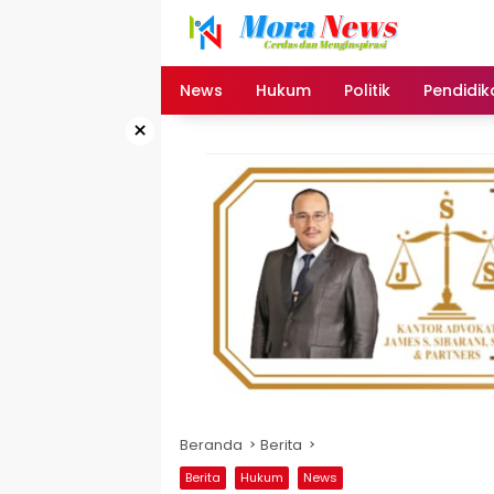
Langsung
ke
konten
News
Hukum
Politik
Pendidik
×
Beranda
Berita
Berita
Hukum
News