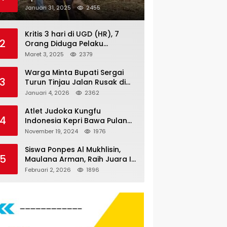
Nauli
Januari 31, 2025
2455
Kritis 3 hari di UGD (HR), 7
2
Orang Diduga Pelaku
Pengeroyokan di Lift KTV
Maret 3, 2025
2379
Majestik Melenggang Bebas,
Kantor Hukum JAP
Warga Minta Bupati Sergai
3
Pertanyakan Kinerja Polresta
Turun Tinjau Jalan Rusak di
Tanjungpinang
Dusun 4 Desa Sei Periuk
Januari 4, 2026
2362
Serdang Bedagai
Atlet Judoka Kungfu
4
Indonesia Kepri Bawa Pulang
11 Medali Pra Fornas bogor, 3
November 19, 2024
1976
Emas dan 8 Perunggu.
Siswa Ponpes Al Mukhlisin,
5
Maulana Arman, Raih Juara I
Taekwondo Junior Putra di
Februari 2, 2026
1896
Riau National Championship
2026