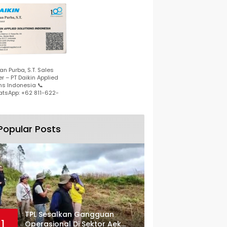
n Purba, S.T. Sales
r – PT Daikin Applied
ns Indonesia 📞
tsApp: +62 811-622-
Popular Posts
TPL Sesalkan Gangguan
1
Operasional Di Sektor Aek