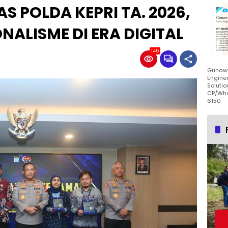
S POLDA KEPRI TA. 2026,
NALISME DI ERA DIGITAL
145
Gunawa
Enginee
Solutio
CP/Wha
6150