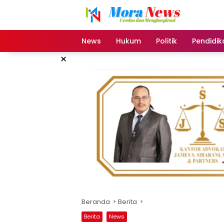
Langsung
ke
konten
News
Hukum
Politik
Pendidik
×
Beranda
Berita
Berita
News