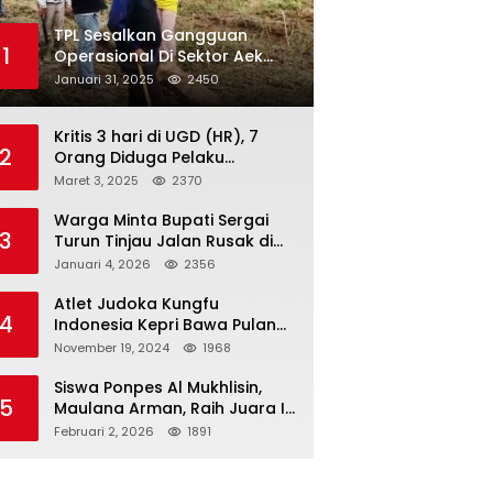
TPL Sesalkan Gangguan
1
Operasional Di Sektor Aek
Nauli
Januari 31, 2025
2450
Kritis 3 hari di UGD (HR), 7
2
Orang Diduga Pelaku
Pengeroyokan di Lift KTV
Maret 3, 2025
2370
Majestik Melenggang Bebas,
Kantor Hukum JAP
Warga Minta Bupati Sergai
3
Pertanyakan Kinerja Polresta
Turun Tinjau Jalan Rusak di
Tanjungpinang
Dusun 4 Desa Sei Periuk
Januari 4, 2026
2356
Serdang Bedagai
Atlet Judoka Kungfu
4
Indonesia Kepri Bawa Pulang
11 Medali Pra Fornas bogor, 3
November 19, 2024
1968
Emas dan 8 Perunggu.
Siswa Ponpes Al Mukhlisin,
5
Maulana Arman, Raih Juara I
Taekwondo Junior Putra di
Februari 2, 2026
1891
Riau National Championship
2026