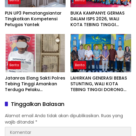
Berita
Berita
PLN UP3 Pematangsiantar
BUKA KAMPANYE GERMAS
Tingkatkan Kompetensi
DALAM ISPS 2026, WALI
Petugas Yantek
KOTA TEBING TINGGI
APRESIASI PENURUNAN
STUNTING
Berita
Berita
Jatanras Elang Sakti Polres
LAHIRKAN GENERASI BEBAS
Tebing Tinggi Amankan
STUNTING, WALI KOTA
Terduga Pelaku
TEBING TINGGI DORONG
Penggelapan Sepeda
OPTIMALISASI SP3 CATIN
Motor
Tinggalkan Balasan
Alamat email Anda tidak akan dipublikasikan.
Ruas yang
wajib ditandai
*