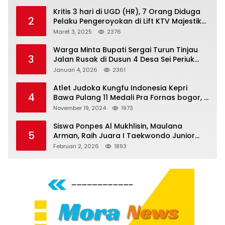
Kritis 3 hari di UGD (HR), 7 Orang Diduga
2
Pelaku Pengeroyokan di Lift KTV Majestik
Melenggang Bebas, Kantor Hukum JAP
Maret 3, 2025
2376
Pertanyakan Kinerja Polresta
Tanjungpinang
Warga Minta Bupati Sergai Turun Tinjau
3
Jalan Rusak di Dusun 4 Desa Sei Periuk
Serdang Bedagai
Januari 4, 2026
2361
Atlet Judoka Kungfu Indonesia Kepri
4
Bawa Pulang 11 Medali Pra Fornas bogor, 3
Emas dan 8 Perunggu.
November 19, 2024
1973
Siswa Ponpes Al Mukhlisin, Maulana
5
Arman, Raih Juara I Taekwondo Junior
Putra di Riau National Championship 2026
Februari 2, 2026
1893