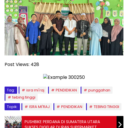
Post Views:
428
Tag:
isra mi'raj
PENDIDIKAN
punggahan
tebing tinggi
Topik:
ISRA MI'RAJ
PENDIDIKAN
TEBING TINGGI
PUSHBIKE PERDANA DI SUMATERA UTARA
SUKSES DIGELAR DI IRAN SUPERMARKET