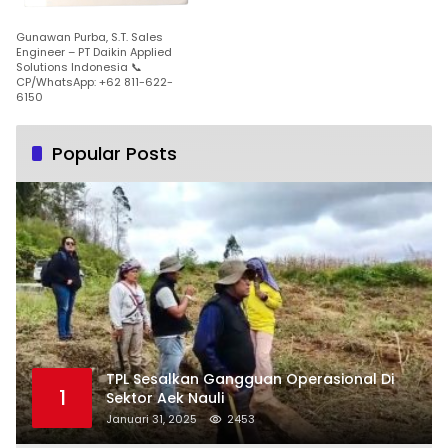
Gunawan Purba, S.T. Sales
Engineer – PT Daikin Applied
Solutions Indonesia 📞
CP/WhatsApp: +62 811-622-
6150
Popular Posts
TPL Sesalkan Gangguan Operasional Di
1
Sektor Aek Nauli
Januari 31, 2025
2453