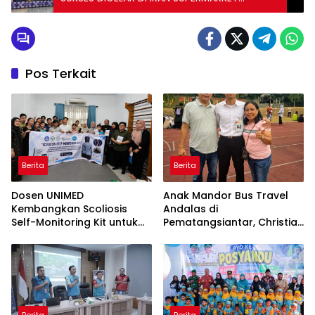
PEMATANGSIANTAR
Pos Terkait
Berita
Berita
Dosen UNIMED
Anak Mandor Bus Travel
Kembangkan Scoliosis
Andalas di
Self-Monitoring Kit untuk
Pematangsiantar, Christian
Dukung Pemantauan
Antonio Sirait Lulus Akmil
Mandiri Pasien Scoliosis
AD 2026