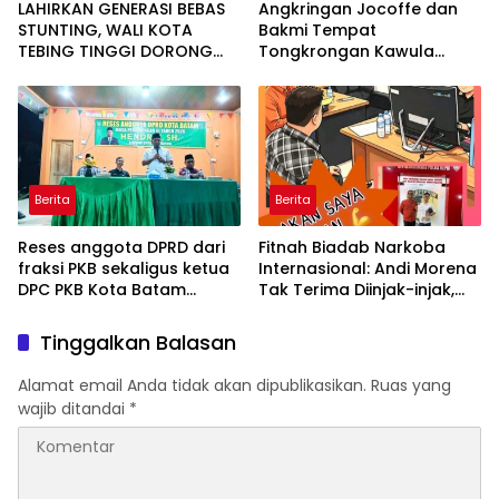
LAHIRKAN GENERASI BEBAS
Angkringan Jocoffe dan
STUNTING, WALI KOTA
Bakmi Tempat
TEBING TINGGI DORONG
Tongkrongan Kawula
OPTIMALISASI SP3 CATIN
Muda dan Orangtua di
Pematangsiantar
Berita
Berita
Reses anggota DPRD dari
Fitnah Biadab Narkoba
fraksi PKB sekaligus ketua
Internasional: Andi Morena
DPC PKB Kota Batam
Tak Terima Diinjak-injak,
Hendrik S.H., Tampung
Langsung Seret Akun-Akun
usulan Warga Patam
Penyebar Hoaks ke Polda
Tinggalkan Balasan
Indah Minta Jalan,
Kepri!
Ambulans, dan Sarana
Alamat email Anda tidak akan dipublikasikan.
Ruas yang
Olahraga
wajib ditandai
*