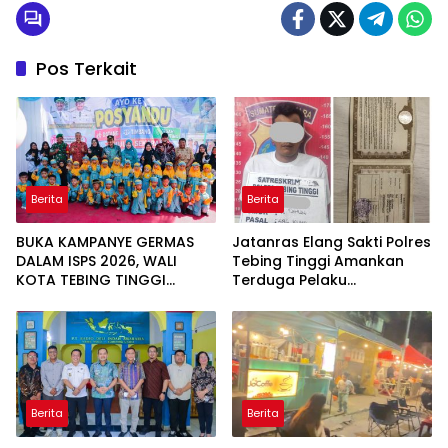
Pos Terkait
Berita
Berita
BUKA KAMPANYE GERMAS
Jatanras Elang Sakti Polres
DALAM ISPS 2026, WALI
Tebing Tinggi Amankan
KOTA TEBING TINGGI
Terduga Pelaku
APRESIASI PENURUNAN
Penggelapan Sepeda
STUNTING
Motor
Berita
Berita