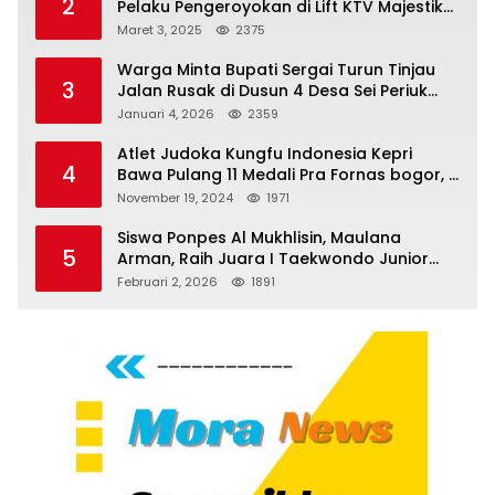
2
Pelaku Pengeroyokan di Lift KTV Majestik
Melenggang Bebas, Kantor Hukum JAP
Maret 3, 2025
2375
Pertanyakan Kinerja Polresta
Tanjungpinang
Warga Minta Bupati Sergai Turun Tinjau
3
Jalan Rusak di Dusun 4 Desa Sei Periuk
Serdang Bedagai
Januari 4, 2026
2359
Atlet Judoka Kungfu Indonesia Kepri
4
Bawa Pulang 11 Medali Pra Fornas bogor, 3
Emas dan 8 Perunggu.
November 19, 2024
1971
Siswa Ponpes Al Mukhlisin, Maulana
5
Arman, Raih Juara I Taekwondo Junior
Putra di Riau National Championship 2026
Februari 2, 2026
1891