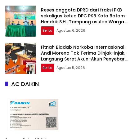
Reses anggota DPRD dari fraksi PKB
sekaligus ketua DPC PKB Kota Batam
Hendrik S.H., Tampung usulan Warga
Patam Indah Minta Jalan, Ambulans, dan
Berita
Agustus 6, 2026
Sarana Olahraga
Fitnah Biadab Narkoba Internasional:
Andi Morena Tak Terima Diinjak-injak,
Langsung Seret Akun-Akun Penyebar
Hoaks ke Polda Kepri!
Berita
Agustus 5, 2026
AC DAIKIN