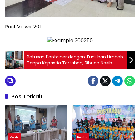
Post Views:
201
Ratusan Kontainer dengan Tuduhan Limbah
Tanpa Kepastia Tertahan, Ribuan Nasib
Pekerja Kini Dipertaruhkan
Pos Terkait
Berita
Berita