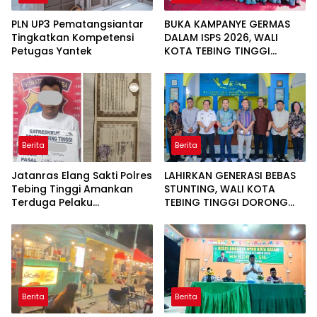
PLN UP3 Pematangsiantar
BUKA KAMPANYE GERMAS
Tingkatkan Kompetensi
DALAM ISPS 2026, WALI
Petugas Yantek
KOTA TEBING TINGGI
APRESIASI PENURUNAN
STUNTING
Berita
Berita
Jatanras Elang Sakti Polres
LAHIRKAN GENERASI BEBAS
Tebing Tinggi Amankan
STUNTING, WALI KOTA
Terduga Pelaku
TEBING TINGGI DORONG
Penggelapan Sepeda
OPTIMALISASI SP3 CATIN
Motor
Berita
Berita