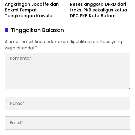
Angkringan Jocoffe dan
Reses anggota DPRD dari
Bakmi Tempat
fraksi PKB sekaligus ketua
Tongkrongan Kawula
DPC PKB Kota Batam
Muda dan Orangtua di
Hendrik S.H., Tampung
Pematangsiantar
usulan Warga Patam
Tinggalkan Balasan
Indah Minta Jalan,
Ambulans, dan Sarana
Alamat email Anda tidak akan dipublikasikan.
Ruas yang
Olahraga
wajib ditandai
*