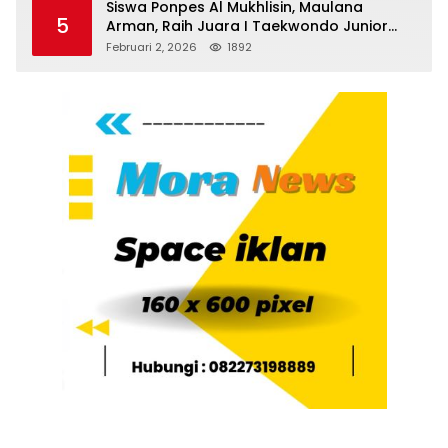
Siswa Ponpes Al Mukhlisin, Maulana
5
Arman, Raih Juara I Taekwondo Junior
Putra di Riau National Championship 2026
Februari 2, 2026
1892