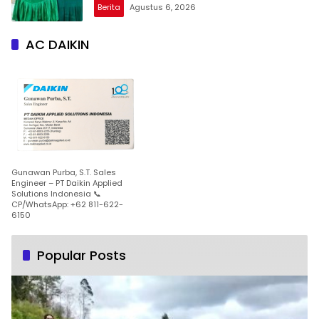
Patam Indah Minta Jalan, Ambulans, dan
Berita
Agustus 6, 2026
Sarana Olahraga
AC DAIKIN
Gunawan Purba, S.T. Sales
Engineer – PT Daikin Applied
Solutions Indonesia 📞
CP/WhatsApp: +62 811-622-
6150
Popular Posts