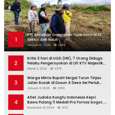
TPL Sesalkan Gangguan Operasional Di
1
Sektor Aek Nauli
Januari 31, 2025
2453
Kritis 3 hari di UGD (HR), 7 Orang Diduga
2
Pelaku Pengeroyokan di Lift KTV Majestik
Melenggang Bebas, Kantor Hukum JAP
Maret 3, 2025
2375
Pertanyakan Kinerja Polresta
Tanjungpinang
Warga Minta Bupati Sergai Turun Tinjau
3
Jalan Rusak di Dusun 4 Desa Sei Periuk
Serdang Bedagai
Januari 4, 2026
2359
Atlet Judoka Kungfu Indonesia Kepri
4
Bawa Pulang 11 Medali Pra Fornas bogor, 3
Emas dan 8 Perunggu.
November 19, 2024
1972