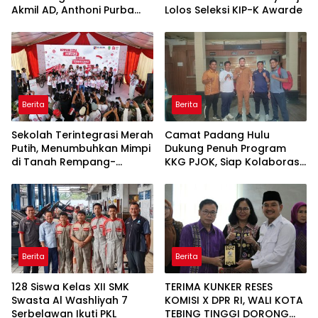
Akmil AD, Anthoni Purba
Lolos Seleksi KIP-K Awarde
Ucapkan Selamat
Berita
Berita
Sekolah Terintegrasi Merah
Camat Padang Hulu
Putih, Menumbuhkan Mimpi
Dukung Penuh Program
di Tanah Rempang-
KKG PJOK, Siap Kolaborasi
Galang
Wujudkan Generasi Sehat
dan Berprestasi
Berita
Berita
128 Siswa Kelas XII SMK
TERIMA KUNKER RESES
Swasta Al Washliyah 7
KOMISI X DPR RI, WALI KOTA
Serbelawan Ikuti PKL
TEBING TINGGI DORONG