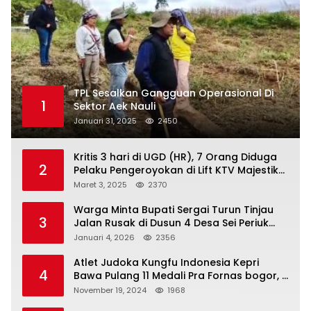
TPL Sesalkan Gangguan Operasional Di
1
Sektor Aek Nauli
Januari 31, 2025
2450
Kritis 3 hari di UGD (HR), 7 Orang Diduga
2
Pelaku Pengeroyokan di Lift KTV Majestik
Melenggang Bebas, Kantor Hukum JAP
Maret 3, 2025
2370
Pertanyakan Kinerja Polresta
Tanjungpinang
Warga Minta Bupati Sergai Turun Tinjau
3
Jalan Rusak di Dusun 4 Desa Sei Periuk
Serdang Bedagai
Januari 4, 2026
2356
Atlet Judoka Kungfu Indonesia Kepri
4
Bawa Pulang 11 Medali Pra Fornas bogor, 3
Emas dan 8 Perunggu.
November 19, 2024
1968