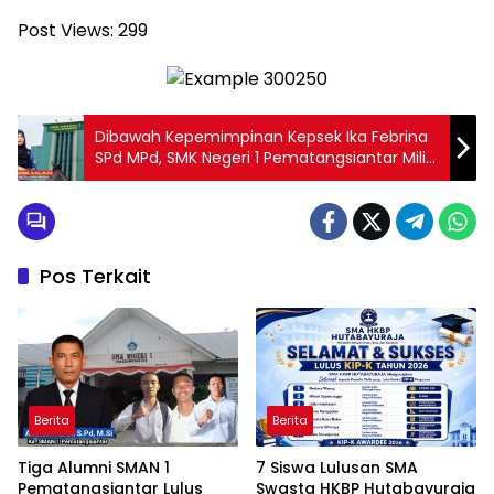
Post Views:
299
Dibawah Kepemimpinan Kepsek Ika Febrina
SPd MPd, SMK Negeri 1 Pematangsiantar Miliki
Segudang Prestasi
Pos Terkait
Berita
Berita
Tiga Alumni SMAN 1
7 Siswa Lulusan SMA
Pematangsiantar Lulus
Swasta HKBP Hutabayuraja