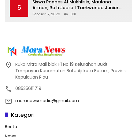
Siswa Ponpes Al Mukhlisin, Maulana
5
Arman, Raih Juara I Taekwondo Junior
Putra di Riau National Championship 2026
Februari 2, 2026
1891
Ruko Mitra Mall blok H1 No 19 Kelurahan Bukit
Tempayan Kecamatan Batu Aji kota Batam, Provinsi
Kepulauan Riau
085356111719
moranewsmedia@gmail.com
Kategori
Berita
News