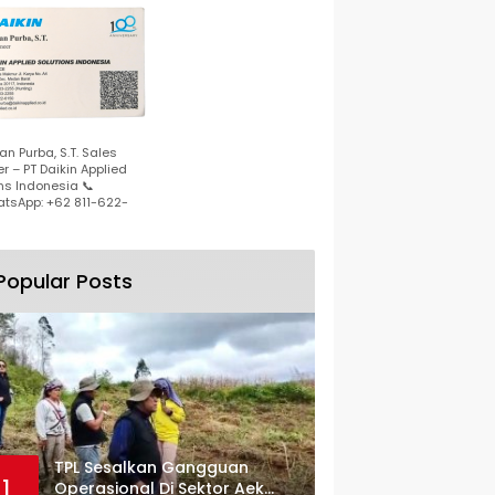
n Purba, S.T. Sales
r – PT Daikin Applied
ns Indonesia 📞
tsApp: +62 811-622-
Popular Posts
TPL Sesalkan Gangguan
1
Operasional Di Sektor Aek