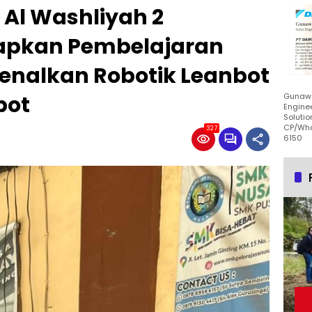
 Al Washliyah 2
apkan Pembelajaran
kenalkan Robotik Leanbot
bot
Gunawa
Enginee
Solutio
CP/Wha
327
6150