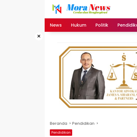
Langsung
ke
konten
News
Hukum
Politik
Pendidik
×
Beranda
Pendidikan
Pendidikan