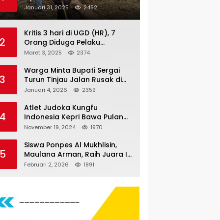
Nauli
Januari 31, 2025
2452
Kritis 3 hari di UGD (HR), 7
2
Orang Diduga Pelaku
Pengeroyokan di Lift KTV
Maret 3, 2025
2374
Majestik Melenggang Bebas,
Kantor Hukum JAP
Warga Minta Bupati Sergai
3
Pertanyakan Kinerja Polresta
Turun Tinjau Jalan Rusak di
Tanjungpinang
Dusun 4 Desa Sei Periuk
Januari 4, 2026
2359
Serdang Bedagai
Atlet Judoka Kungfu
4
Indonesia Kepri Bawa Pulang
11 Medali Pra Fornas bogor, 3
November 19, 2024
1970
Emas dan 8 Perunggu.
Siswa Ponpes Al Mukhlisin,
5
Maulana Arman, Raih Juara I
Taekwondo Junior Putra di
Februari 2, 2026
1891
Riau National Championship
2026