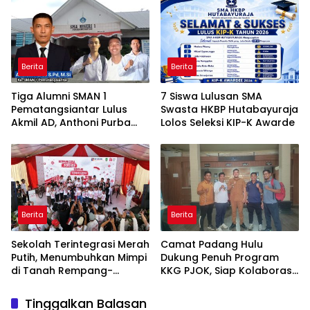
Mandiri Pasien Scoliosis
Berita
Berita
Tiga Alumni SMAN 1
7 Siswa Lulusan SMA
Pematangsiantar Lulus
Swasta HKBP Hutabayuraja
Akmil AD, Anthoni Purba
Lolos Seleksi KIP-K Awarde
Ucapkan Selamat
Berita
Berita
Sekolah Terintegrasi Merah
Camat Padang Hulu
Putih, Menumbuhkan Mimpi
Dukung Penuh Program
di Tanah Rempang-
KKG PJOK, Siap Kolaborasi
Galang
Wujudkan Generasi Sehat
dan Berprestasi
Tinggalkan Balasan