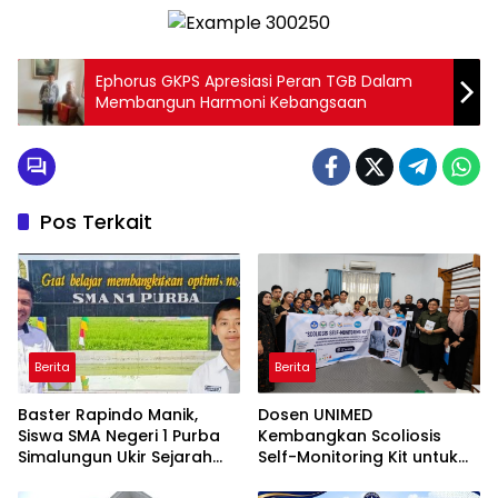
Ephorus GKPS Apresiasi Peran TGB Dalam
Membangun Harmoni Kebangsaan
Pos Terkait
Berita
Berita
Baster Rapindo Manik,
Dosen UNIMED
Siswa SMA Negeri 1 Purba
Kembangkan Scoliosis
Simalungun Ukir Sejarah
Self-Monitoring Kit untuk
Lolos OSN Tingkat Nasional
Dukung Pemantauan