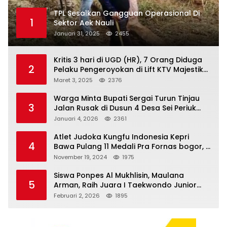
TPL Sesalkan Gangguan Operasional Di
1
Sektor Aek Nauli
Januari 31, 2025
2455
Kritis 3 hari di UGD (HR), 7 Orang Diduga
2
Pelaku Pengeroyokan di Lift KTV Majestik
Melenggang Bebas, Kantor Hukum JAP
Maret 3, 2025
2376
Pertanyakan Kinerja Polresta
Tanjungpinang
Warga Minta Bupati Sergai Turun Tinjau
3
Jalan Rusak di Dusun 4 Desa Sei Periuk
Serdang Bedagai
Januari 4, 2026
2361
Atlet Judoka Kungfu Indonesia Kepri
4
Bawa Pulang 11 Medali Pra Fornas bogor, 3
Emas dan 8 Perunggu.
November 19, 2024
1975
Siswa Ponpes Al Mukhlisin, Maulana
5
Arman, Raih Juara I Taekwondo Junior
Putra di Riau National Championship 2026
Februari 2, 2026
1895