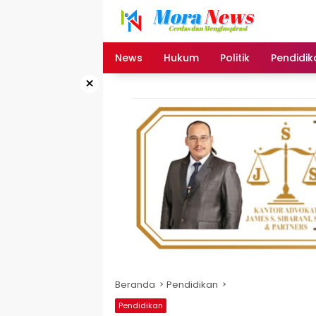
Langsung
ke
konten
News
Hukum
Politik
Pendidik
×
Beranda
Pendidikan
Pendidikan