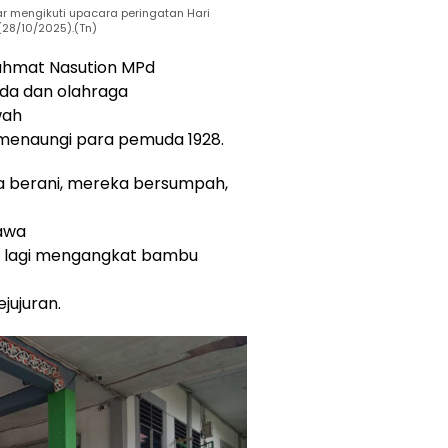
 mengikuti upacara peringatan Hari
28/10/2025).(Tn)
ahmat Nasution MPd
a dan olahraga
wah
u menaungi para pemuda 1928.
a berani, mereka bersumpah,
awa
idak lagi mengangkat bambu
jujuran.