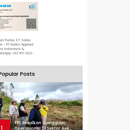
n Purba, S.T. Sales
r – PT Daikin Applied
ns Indonesia 📞
tsApp: +62 811-622-
Popular Posts
TPL Sesalkan Gangguan
1
Operasional Di Sektor Aek