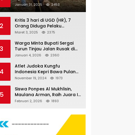
Nauli
Januari 31, 2025
2453
Kritis 3 hari di UGD (HR), 7
2
Orang Diduga Pelaku
Pengeroyokan di Lift KTV
Maret 3, 2025
2375
Majestik Melenggang Bebas,
Kantor Hukum JAP
Warga Minta Bupati Sergai
3
Pertanyakan Kinerja Polresta
Turun Tinjau Jalan Rusak di
Tanjungpinang
Dusun 4 Desa Sei Periuk
Januari 4, 2026
2360
Serdang Bedagai
Atlet Judoka Kungfu
4
Indonesia Kepri Bawa Pulang
11 Medali Pra Fornas bogor, 3
November 19, 2024
1973
Emas dan 8 Perunggu.
Siswa Ponpes Al Mukhlisin,
5
Maulana Arman, Raih Juara I
Taekwondo Junior Putra di
Februari 2, 2026
1893
Riau National Championship
2026