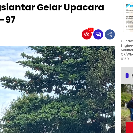
iantar Gelar Upacara
e-97
311
Gunawa
Enginee
Solutio
CP/Wha
6150