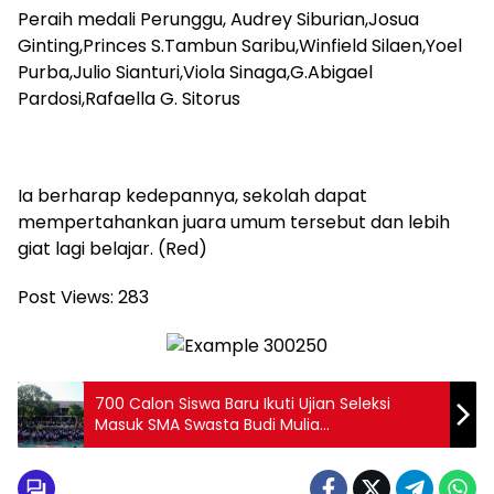
Peraih medali Perunggu, Audrey Siburian,Josua
Ginting,Princes S.Tambun Saribu,Winfield Silaen,Yoel
Purba,Julio Sianturi,Viola Sinaga,G.Abigael
Pardosi,Rafaella G. Sitorus
Ia berharap kedepannya, sekolah dapat
mempertahankan juara umum tersebut dan lebih
giat lagi belajar. (Red)
Post Views:
283
700 Calon Siswa Baru Ikuti Ujian Seleksi
Masuk SMA Swasta Budi Mulia
Pematangsiantar