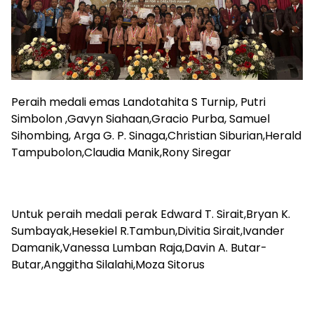
Peraih medali emas Landotahita S Turnip, Putri
Simbolon ,Gavyn Siahaan,Gracio Purba, Samuel
Sihombing, Arga G. P. Sinaga,Christian Siburian,Herald
Tampubolon,Claudia Manik,Rony Siregar
Untuk peraih medali perak Edward T. Sirait,Bryan K.
Sumbayak,Hesekiel R.Tambun,Divitia Sirait,Ivander
Damanik,Vanessa Lumban Raja,Davin A. Butar-
Butar,Anggitha Silalahi,Moza Sitorus