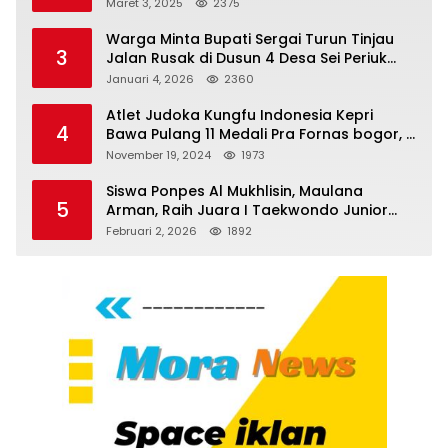
Melenggang Bebas, Kantor Hukum JAP
Maret 3, 2025
2375
Pertanyakan Kinerja Polresta
Tanjungpinang
Warga Minta Bupati Sergai Turun Tinjau
3
Jalan Rusak di Dusun 4 Desa Sei Periuk
Serdang Bedagai
Januari 4, 2026
2360
Atlet Judoka Kungfu Indonesia Kepri
4
Bawa Pulang 11 Medali Pra Fornas bogor, 3
Emas dan 8 Perunggu.
November 19, 2024
1973
Siswa Ponpes Al Mukhlisin, Maulana
5
Arman, Raih Juara I Taekwondo Junior
Putra di Riau National Championship 2026
Februari 2, 2026
1892