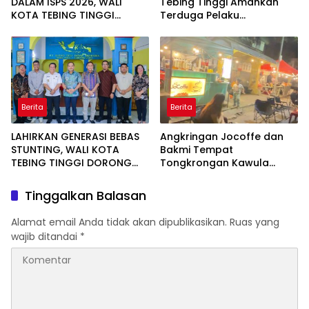
DALAM ISPS 2026, WALI
Tebing Tinggi Amankan
KOTA TEBING TINGGI
Terduga Pelaku
APRESIASI PENURUNAN
Penggelapan Sepeda
STUNTING
Motor
Berita
Berita
LAHIRKAN GENERASI BEBAS
Angkringan Jocoffe dan
STUNTING, WALI KOTA
Bakmi Tempat
TEBING TINGGI DORONG
Tongkrongan Kawula
OPTIMALISASI SP3 CATIN
Muda dan Orangtua di
Pematangsiantar
Tinggalkan Balasan
Alamat email Anda tidak akan dipublikasikan.
Ruas yang
wajib ditandai
*