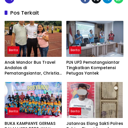
Pos Terkait
Berita
Berita
Anak Mandor Bus Travel
PLN UP3 Pematangsiantar
Andalas di
Tingkatkan Kompetensi
Pematangsiantar, Christian
Petugas Yantek
Antonio Sirait Lulus Akmil
AD 2026
Berita
Berita
BUKA KAMPANYE GERMAS
Jatanras Elang Sakti Polres