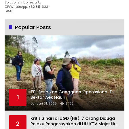
Solutions Indonesia 📞
CP/WhatsApp: +62 811-622-
6150
Popular Posts
TPL Sesalkan Gangguan Operasional Di
1
Sektor Aek Nauli
Januari 31, 2025
2453
Kritis 3 hari di UGD (HR), 7 Orang Diduga
2
Pelaku Pengeroyokan di Lift KTV Majestik