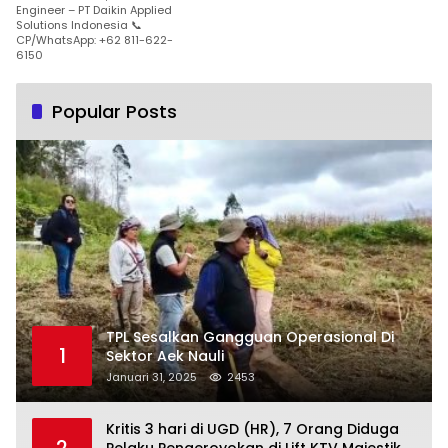
Engineer – PT Daikin Applied
Solutions Indonesia 📞
CP/WhatsApp: +62 811-622-
6150
Popular Posts
TPL Sesalkan Gangguan Operasional Di
1
Sektor Aek Nauli
Januari 31, 2025
2453
Kritis 3 hari di UGD (HR), 7 Orang Diduga
2
Pelaku Pengeroyokan di Lift KTV Majestik