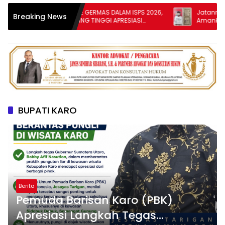
BUKA KAMPANYE GERMAS DALAM ISPS 2026,
Jatanras Elang 
Breaking News
WALI KOTA TEBING TINGGI APRESIASI
Amankan Terdu
PENURUNAN STUNTING
Sepeda Motor
BUPATI KARO
Berita
Pemuda Barisan Karo (PBK)
Apresiasi Langkah Tegas