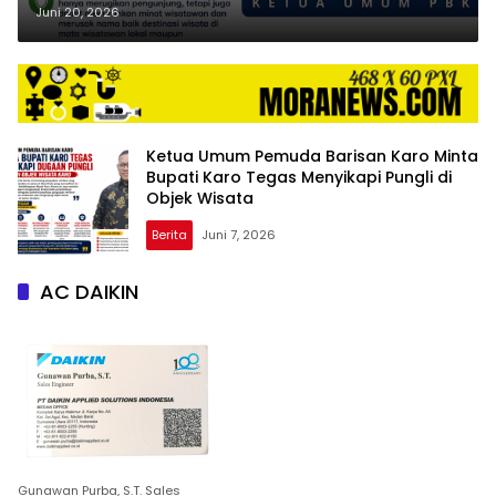
Pemprov Sumut Berantas Pungli
Juni 20, 2026
di Wisata Karo
Ketua Umum Pemuda Barisan Karo Minta
Bupati Karo Tegas Menyikapi Pungli di
Objek Wisata
Berita
Juni 7, 2026
AC DAIKIN
Gunawan Purba, S.T. Sales