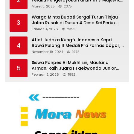
Melenggang Bebas, Kantor Hukum JAP
Maret 3, 2025
2375
Pertanyakan Kinerja Polresta
Tanjungpinang
Warga Minta Bupati Sergai Turun Tinjau
3
Jalan Rusak di Dusun 4 Desa Sei Periuk
Serdang Bedagai
Januari 4, 2026
2359
Atlet Judoka Kungfu Indonesia Kepri
4
Bawa Pulang 11 Medali Pra Fornas bogor, 3
Emas dan 8 Perunggu.
November 19, 2024
1972
Siswa Ponpes Al Mukhlisin, Maulana
5
Arman, Raih Juara I Taekwondo Junior
Putra di Riau National Championship 2026
Februari 2, 2026
1892