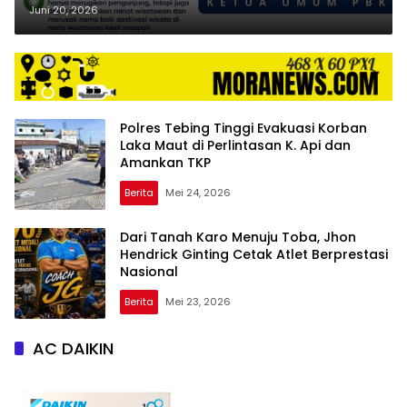
Pemprov Sumut Berantas Pungli
Juni 20, 2026
di Wisata Karo
Polres Tebing Tinggi Evakuasi Korban
Laka Maut di Perlintasan K. Api dan
Amankan TKP
Berita
Mei 24, 2026
Dari Tanah Karo Menuju Toba, Jhon
Hendrick Ginting Cetak Atlet Berprestasi
Nasional
Berita
Mei 23, 2026
AC DAIKIN