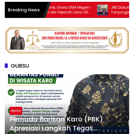
Baster Rapindo Manik, Siswa SMA Negeri 1
JNE Dukung AIM ASE
Breaking News
Purba Simalungun Ukir Sejarah Lolos OSN
Tanjungpinang, Per
Tingkat Nasional
UMKM melalui Peman
GUBSU
Berita
Pemuda Barisan Karo (PBK)
Apresiasi Langkah Tegas