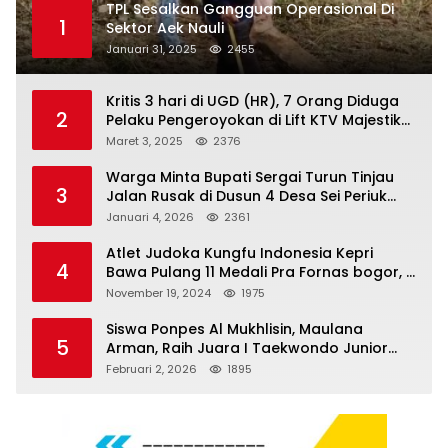
TPL Sesalkan Gangguan Operasional Di
1
Sektor Aek Nauli
Januari 31, 2025
2455
Kritis 3 hari di UGD (HR), 7 Orang Diduga
2
Pelaku Pengeroyokan di Lift KTV Majestik
Melenggang Bebas, Kantor Hukum JAP
Maret 3, 2025
2376
Pertanyakan Kinerja Polresta
Tanjungpinang
Warga Minta Bupati Sergai Turun Tinjau
3
Jalan Rusak di Dusun 4 Desa Sei Periuk
Serdang Bedagai
Januari 4, 2026
2361
Atlet Judoka Kungfu Indonesia Kepri
4
Bawa Pulang 11 Medali Pra Fornas bogor, 3
Emas dan 8 Perunggu.
November 19, 2024
1975
Siswa Ponpes Al Mukhlisin, Maulana
5
Arman, Raih Juara I Taekwondo Junior
Putra di Riau National Championship 2026
Februari 2, 2026
1895