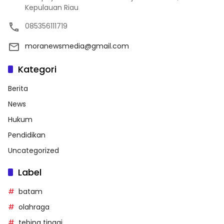
Kepulauan Riau
085356111719
moranewsmedia@gmail.com
Kategori
Berita
News
Hukum
Pendidikan
Uncategorized
Label
batam
olahraga
tebing tinggi